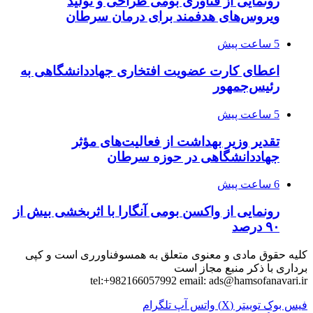
رونمایی از فناوری بومی طراحی و تولید
ویروس‌های هدفمند برای درمان سرطان
5 ساعت پیش
اعطای کارت عضویت افتخاری جهاددانشگاهی به
رئیس‌جمهور
5 ساعت پیش
تقدیر وزیر بهداشت از فعالیت‌های مؤثر
جهاددانشگاهی در حوزه سرطان
6 ساعت پیش
رونمایی از واکسن بومی آنگارا با اثربخشی بیش از
۹۰ درصد
کلیه حقوق مادی و معنوی متعلق به همسوفناورری است و کپی
برداری با ذکر منبع مجاز است
tel:+982166057992 email:
ads@hamsofanavari.ir
فیس بوک
توییتر (X)
واتس آپ
تلگرام