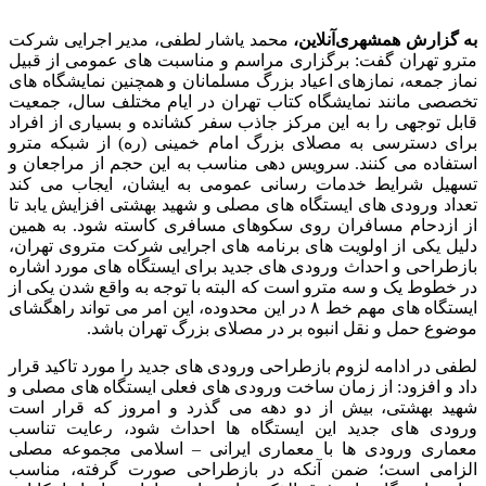
به گزارش همشهری‌آنلاین،
محمد یاشار لطفی، مدیر اجرایی شرکت
مترو تهران گفت: برگزاری مراسم و مناسبت های عمومی از قبیل
نماز جمعه، نمازهای اعیاد بزرگ مسلمانان و همچنین نمایشگاه های
تخصصی مانند نمایشگاه کتاب تهران در ایام مختلف سال، جمعیت
قابل توجهی را به این مرکز جاذب سفر کشانده و بسیاری از افراد
برای دسترسی به مصلای بزرگ امام خمینی (ره) از شبکه مترو
استفاده می کنند. سرویس دهی مناسب به این حجم از مراجعان و
تسهیل شرایط خدمات رسانی عمومی به ایشان، ایجاب می کند
تعداد ورودی های ایستگاه های مصلی و شهید بهشتی افزایش یابد تا
از ازدحام مسافران روی سکوهای مسافری کاسته شود. به همین
دلیل یکی از اولویت های برنامه های اجرایی شرکت متروی تهران،
بازطراحی و احداث ورودی های جدید برای ایستگاه های مورد اشاره
در خطوط یک و سه مترو است که البته با توجه به واقع شدن یکی از
ایستگاه های مهم خط ۸ در این محدوده، این امر می تواند راهگشای
موضوع حمل و نقل انبوه بر در مصلای بزرگ تهران باشد.
لطفی در ادامه لزوم بازطراحی ورودی های جدید را مورد تاکید قرار
داد و افزود: از زمان ساخت ورودی های فعلی ایستگاه های مصلی و
شهید بهشتی، بیش از دو دهه می گذرد و امروز که قرار است
ورودی های جدید این ایستگاه ها احداث شود، رعایت تناسب
معماری ورودی ها با معماری ایرانی – اسلامی مجموعه مصلی
الزامی است؛ ضمن آنکه در بازطراحی صورت گرفته، مناسب