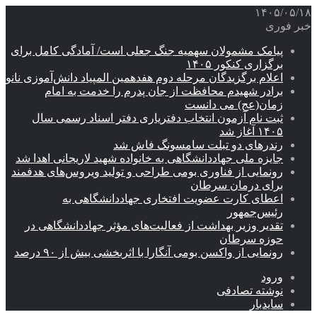
۱۴۰۵/۰۵/۱۸
خبر فوری
پیامک مشمولان سهمیه جنگ جعلی است/ آمادگی کامل برای
برگزاری کنکور ۱۴۰۵
اعلام برگزیدگان مرحله دوم هفدهمین المپیاد دانش‌آموزی نانو
برادر شهیدم محافظت از جان پدرم را خدمت به امام
زمان(عج) می دانست
ثبت نام آزمون انتخاب دفتریاری دفتر اسناد رسمی سال
۱۴۰۵ آغاز شد
رندرهای دو تبلت سامسونگ فاش شد
جایزه ملی جهاددانشگاهی به خانواده شهید لاریجانی اهدا شد
رونمایی از فناوری بومی طراحی و تولید ویروس‌های هدفمند
برای درمان سرطان
اعطای کارت عضویت افتخاری جهاددانشگاهی به
رئیس‌جمهور
تقدیر وزیر بهداشت از فعالیت‌های مؤثر جهاددانشگاهی در
حوزه سرطان
رونمایی از واکسن بومی آنگارا با اثربخشی بیش از ۹۰ درصد
ورود
نوشته تصادفی
سایدبار