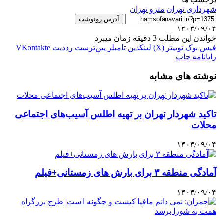
شهردارى تهران
مترو تهران
آدرس رونوشت
۱۴۰۳/۰۹/۰۴
خواندن این مطلب 3 دقیقه زمان میبرد
فیس بوک
توییتر (X)
لینکدین
‫تامبلر
‫پین‌ترست
‫رددیت
‫VKontakte
رایانامه
چاپ
نوشته های مشابه
تاکید شهردار تهران بر تهیه اطلس آسیب‌های اجتماعی
محلات
۱۴۰۳/۰۹/۰۴
آمادگی منطقه ۳ برای بارش های زمستانی+فیلم
۱۴۰۳/۰۹/۰۴