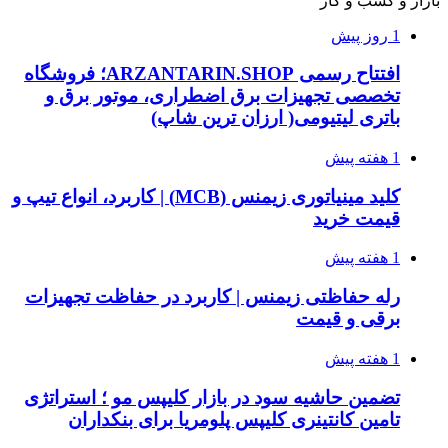
بازار و کسب و کار
1 روز پیش
افتتاح رسمی ARZANTARIN.SHOP؛ فروشگاه
تخصصی تجهیزات برق اضطراری، موتور برق و
باتری لیتیومی( ارزان ترین شاپ)
1 هفته پیش
کلید مینیاتوری زیمنس (MCB) | کاربرد، انواع تیپ و
قیمت خرید
1 هفته پیش
رله حفاظتی زیمنس | کاربرد در حفاظت تجهیزات
برقی و قیمت
1 هفته پیش
تضمین حاشیه سود در بازار کلیپس مو ؛ استراتژی
تامین کانتینری کلیپس پلومریا برای بنکداران