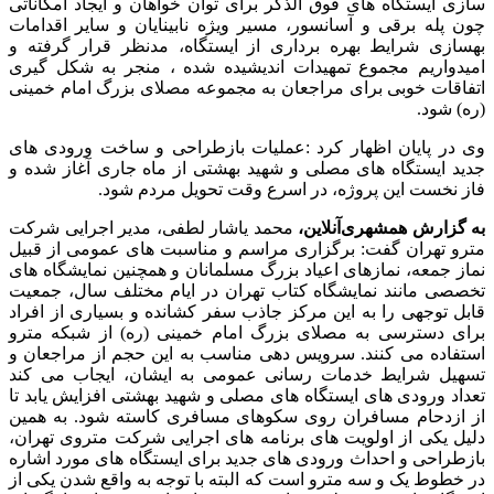
سازی ایستگاه های فوق الذکر برای توان خواهان و ایجاد امکاناتی
چون پله برقی و آسانسور، مسیر ویژه نابینایان و سایر اقدامات
بهسازی شرایط بهره برداری از ایستگاه، مدنظر قرار گرفته و
امیدواریم مجموع تمهیدات اندیشیده شده ، منجر به شکل گیری
اتفاقات خوبی برای مراجعان به مجموعه مصلای بزرگ امام خمینی
(ره) شود.
وی در پایان اظهار کرد :عملیات بازطراحی و ساخت ورودی های
جدید ایستگاه های مصلی و شهید بهشتی از ماه جاری آغاز شده و
فاز نخست این پروژه، در اسرع وقت تحویل مردم شود.
به گزارش همشهری‌آنلاین،
محمد یاشار لطفی، مدیر اجرایی شرکت
مترو تهران گفت: برگزاری مراسم و مناسبت های عمومی از قبیل
نماز جمعه، نمازهای اعیاد بزرگ مسلمانان و همچنین نمایشگاه های
تخصصی مانند نمایشگاه کتاب تهران در ایام مختلف سال، جمعیت
قابل توجهی را به این مرکز جاذب سفر کشانده و بسیاری از افراد
برای دسترسی به مصلای بزرگ امام خمینی (ره) از شبکه مترو
استفاده می کنند. سرویس دهی مناسب به این حجم از مراجعان و
تسهیل شرایط خدمات رسانی عمومی به ایشان، ایجاب می کند
تعداد ورودی های ایستگاه های مصلی و شهید بهشتی افزایش یابد تا
از ازدحام مسافران روی سکوهای مسافری کاسته شود. به همین
دلیل یکی از اولویت های برنامه های اجرایی شرکت متروی تهران،
بازطراحی و احداث ورودی های جدید برای ایستگاه های مورد اشاره
در خطوط یک و سه مترو است که البته با توجه به واقع شدن یکی از