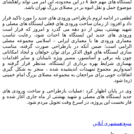
ایستگاه های مهم خط ۸ در این محدوده، این امر می تواند راهگشای
موضوع حمل و نقل انبوه بر در مصلای بزرگ تهران باشد.
لطفی در ادامه لزوم بازطراحی ورودی های جدید را مورد تاکید قرار
داد و افزود: از زمان ساخت ورودی های فعلی ایستگاه های مصلی و
شهید بهشتی، بیش از دو دهه می گذرد و امروز که قرار است
ورودی های جدید این ایستگاه ها احداث شود، رعایت تناسب
معماری ورودی ها با معماری ایرانی – اسلامی مجموعه مصلی
الزامی است؛ ضمن آنکه در بازطراحی صورت گرفته، مناسب
سازی ایستگاه های فوق الذکر برای توان خواهان و ایجاد امکاناتی
چون پله برقی و آسانسور، مسیر ویژه نابینایان و سایر اقدامات
بهسازی شرایط بهره برداری از ایستگاه، مدنظر قرار گرفته و
امیدواریم مجموع تمهیدات اندیشیده شده ، منجر به شکل گیری
اتفاقات خوبی برای مراجعان به مجموعه مصلای بزرگ امام خمینی
(ره) شود.
وی در پایان اظهار کرد :عملیات بازطراحی و ساخت ورودی های
جدید ایستگاه های مصلی و شهید بهشتی از ماه جاری آغاز شده و
فاز نخست این پروژه، در اسرع وقت تحویل مردم شود.
منبع:همشهری آنلاین
برچسب ها