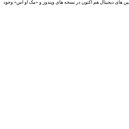
گزینه مختلف آپلود کرده اند و حتی برخی نسخه ها مربوط به «مایکروسافت Clippy» است. این همنشین های دیجیتال هم اکنون در نسخه های ویندوز و «مک او اس» وجود