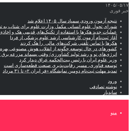
۱۴۰۵/۰۵/۱۷
خبر فوری
نتیجه آزمون ورودی سمپاد سال ۱۴۰۵ اعلام شد
شورای تحول علوم انسانی مکمل وزارت علوم برای شتاب به ت
عملیات جدید هکرها با استفاده از تکنیک‌های قدیمی هک و اخاذی
آغاز ثبت‌نام‌ آزمون کارشناسی ارشد علوم پزشکی از فردا
هکرها با تماس تلفنی شرکت‌های مالی را هک کردند
کشورهای در حال توسعه چگونه از انقلاب هوش مصنوعی بهره م
انرژی‌های نو و رشد تولید کشاورزی/ وقتی پسماند مزرعه‌ برق ت
وزیر علوم ایران با رئیس بیت‌الحکمه عراق دیدار کرد
توسعه فناوری، مسیر رقابت‌پذیری صنعت قطعه‌سازی است
تمدید مهلت ثبت‌نام دومین نمایشگاه «فر ایران ۲» تا ۳۱ مرداد
ورود
نوشته تصادفی
سایدبار
منو