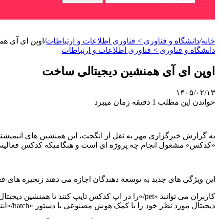
خانه
/
دانشگاه و فناوری > فناوری اطلاعات و ارتباطات
/
اوپن ای آی ه
دانشگاه و فناوری > فناوری اطلاعات و ارتباطات
اوپن ای آی همنشین دیجیتالی ساخت
۱۴۰۵/۰۲/۱۳
خواندن این مطلب 1 دقیقه زمان میبرد
به گزارش خبرگزاری مهر به نقل از انگجت، این همنشین های انیمیشنی
«کدکس» مشغول انجام چه پروژه ای است و هنگامیکه کدکس فعالیتی را 
این ویژگی های جدید به توسعه دهندگان اجازه می دهند زنجیره های 
کاربران می توانند «pet/»را در اپ کدکس تایپ کنند 
دیجیتال مورد نظر خود را با کمک هوش مصنوعی با دستور «hatch/»انتخاب کند.