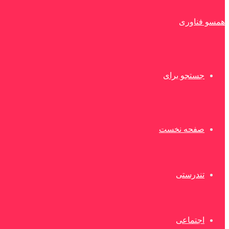
همسو فناوری
جستجو برای
صفحه نخست
تندرستی
اجتماعی