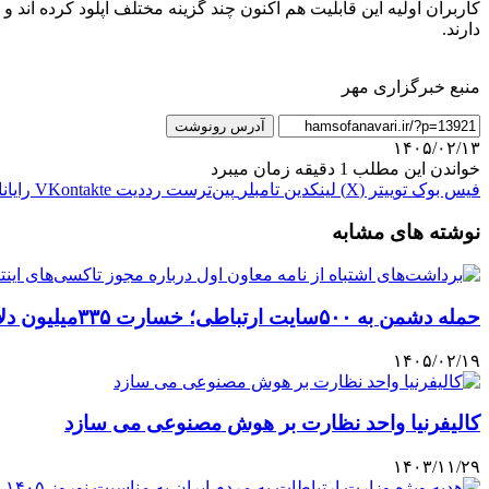
دارند.
منبع خبرگزاری مهر
آدرس رونوشت
۱۴۰۵/۰۲/۱۳
خواندن این مطلب 1 دقیقه زمان میبرد
فیس بوک
توییتر (X)
لینکدین
‫تامبلر
‫پین‌ترست
‫رددیت
‫VKontakte
رایان
نوشته های مشابه
حمله دشمن به ۵۰۰سایت ارتباطی؛ خسارت ۳۳۵میلیون دلاری در حوزه ارتباطات
۱۴۰۵/۰۲/۱۹
کالیفرنیا واحد نظارت بر هوش مصنوعی می سازد
۱۴۰۳/۱۱/۲۹