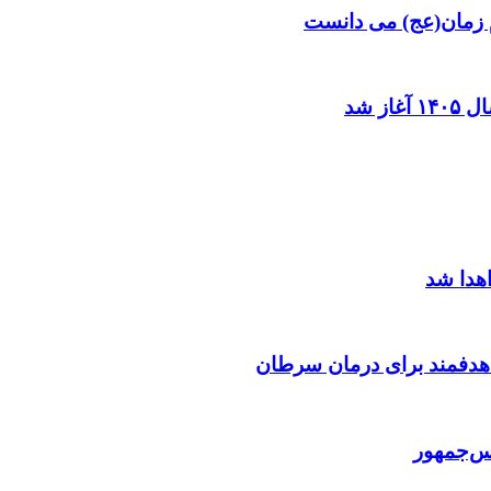
م زمان(عج) می دانست
ز شد
اهدا شد
 هدفمند برای درمان سرطان
س‌جمهور