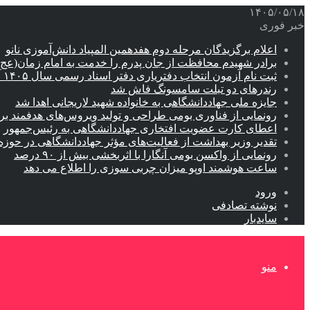
۱۴۰۵/۰۵/۱۸
خبر فوری
اعلام برگزیدگان مرحله دوم هفدهمین المپیاد دانش‌آموزی نانو
برادر شهیدم محافظت از جان پدرم را خدمت به امام زمان(عج
ثبت نام آزمون انتخاب دفتریاری دفتر اسناد رسمی سال ۱۴۰۵ آغاز شد
رندرهای دو تبلت سامسونگ فاش شد
جایزه ملی جهاددانشگاهی به خانواده شهید لاریجانی اهدا شد
رونمایی از فناوری بومی طراحی و تولید ویروس‌های هدفمند 
اعطای کارت عضویت افتخاری جهاددانشگاهی به رئیس‌جمهور
تقدیر وزیر بهداشت از فعالیت‌های مؤثر جهاددانشگاهی در حو
رونمایی از واکسن بومی آنگارا با اثربخشی بیش از ۹۰ درصد
ساعت هوشمند اوپو میزان چربی سوزی را اطلاع می دهد
ورود
نوشته تصادفی
سایدبار
منو