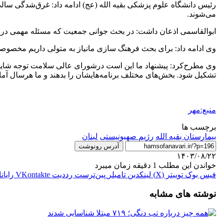
رئیس دانشگاه علوم پزشکی بقیه الله (
عج
می‌شوند.
ابوالقاسمی اذعان داشت: در بحث جوانی جمعیت که مسئله مهمی در کشو
وی ادامه داد: برای بحث فرهنگ سازی
مانیاز
به متولی داریم مخصوصاً
وی مطرح‌کرد: پیشنهاد ما این است
درشورای
عالی سلامت توجه شایا
تشکیل شود. بخش‌های مختلف برنامه‌هایشان را بدهند و ما هرسال آمار
منبع:مهر
برچسب ها
بیمارستان بقیه الله
رژیم صهیونیستی
لبنان
آدرس رونوشت
۱۴۰۳/۰۸/۲۲
خواندن این مطلب 1 دقیقه زمان میبرد
فیس بوک
توییتر (X)
لینکدین
‫تامبلر
‫پین‌ترست
‫رددیت
‫VKontakte
رایان
نوشته های مشابه