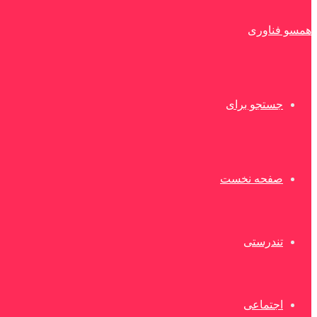
همسو فناوری
جستجو برای
صفحه نخست
تندرستی
اجتماعی