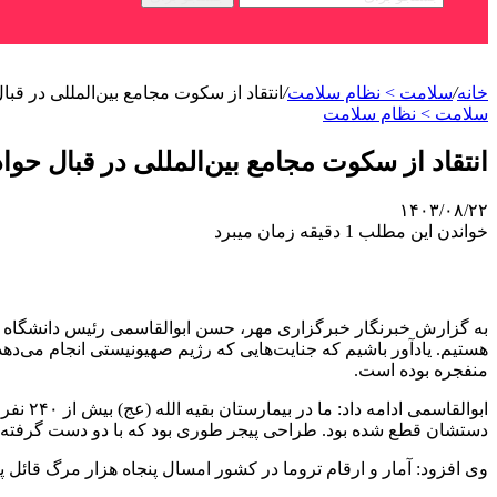
خانه
/
سلامت > نظام سلامت
/
انتقاد از سکوت مجامع بین‌المللی در قبا
سلامت > نظام سلامت
انتقاد از سکوت مجامع بین‌المللی در قبال حوا
۱۴۰۳/۰۸/۲۲
خواندن این مطلب 1 دقیقه زمان میبرد
به گزارش خبرنگار خبرگزاری مهر، حسن ابوالقاسمی رئیس دانشگاه ع
هستیم. یادآور باشیم که جنایت‌هایی که رژیم صهیونیستی انجام می‌دهد
منفجره بوده است.
ابوالقاسمی ادامه داد: ما در بیمارستان بقیه الله (
عج
) بیش از ۲۴۰ نفر از کشور لبنان را عمل جراحی متعدد کردیم. در بین آنان کسی نبود که یک یا
دستشان قطع شده بود. طراحی
پیجر
طوری بود که با دو دست گرفته 
وی افزود: آمار و ارقام
تروما
در کشور امسال پنجاه هزار مرگ قائل پی