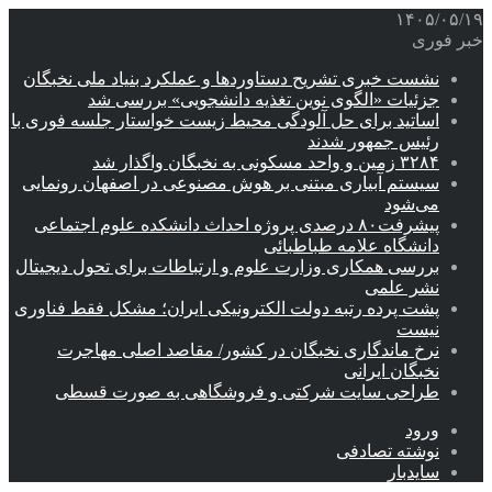
۱۴۰۵/۰۵/۱۹
خبر فوری
نشست خبری تشریح دستاوردها و عملکرد بنیاد ملی نخبگان
جزئیات «الگوی نوین تغذیه دانشجویی» بررسی شد
اساتید برای حل آلودگی محیط زیست خواستار جلسه فوری با
رئیس جمهور شدند
۳۲۸۴ زمین و واحد مسکونی به نخبگان واگذار شد
سیستم آبیاری مبتنی بر هوش مصنوعی در اصفهان رونمایی
می‌شود
پیشرفت۸۰ درصدی پروژه احداث دانشکده علوم اجتماعی
دانشگاه علامه طباطبائی
بررسی همکاری وزارت علوم و ارتباطات برای تحول دیجیتال
نشر علمی
پشت پرده رتبه دولت الکترونیکی ایران؛ مشکل فقط فناوری
نیست
نرخ ماندگاری نخبگان در کشور/ مقاصد اصلی مهاجرت
نخبگان ایرانی
طراحی سایت شرکتی و فروشگاهی به صورت قسطی
ورود
نوشته تصادفی
سایدبار