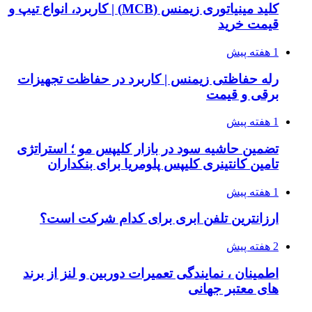
کلید مینیاتوری زیمنس (MCB) | کاربرد، انواع تیپ و
قیمت خرید
1 هفته پیش
رله حفاظتی زیمنس | کاربرد در حفاظت تجهیزات
برقی و قیمت
1 هفته پیش
تضمین حاشیه سود در بازار کلیپس مو ؛ استراتژی
تامین کانتینری کلیپس پلومریا برای بنکداران
1 هفته پیش
ارزانترین تلفن ابری برای کدام شرکت است؟
2 هفته پیش
اطمینان ، نمایندگی تعمیرات دوربین و لنز از برند
های معتبر جهانی