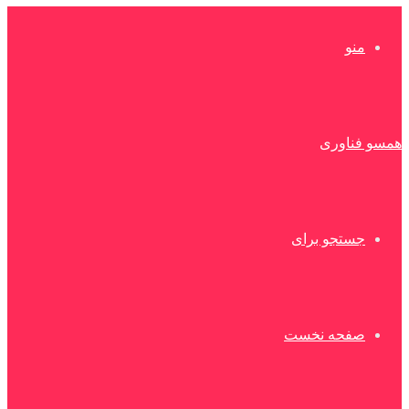
منو
همسو فناوری
جستجو برای
صفحه نخست