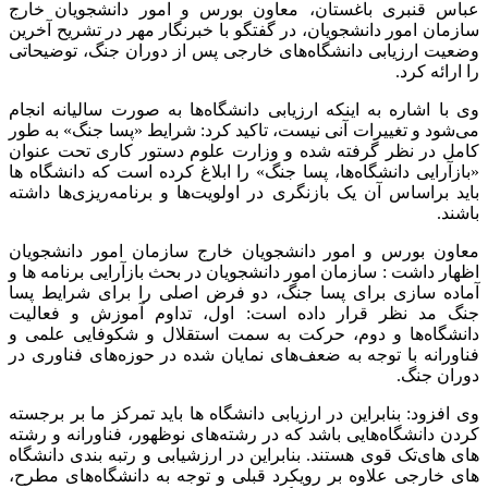
عباس قنبری باغستان، معاون بورس و امور دانشجویان خارج
سازمان امور دانشجویان، در گفتگو با خبرنگار مهر در تشریح آخرین
وضعیت ارزیابی دانشگاه‌های خارجی پس از دوران جنگ، توضیحاتی
را ارائه کرد.
وی با اشاره به اینکه ارزیابی دانشگاه‌ها به صورت سالیانه انجام
می‌شود و تغییرات آنی نیست، تاکید کرد: شرایط «پسا جنگ» به طور
کامل در نظر گرفته شده و وزارت علوم دستور کاری تحت عنوان
«بازآرایی دانشگاه‌ها، پسا جنگ» را ابلاغ کرده است که دانشگاه ها
باید براساس آن یک بازنگری در اولویت‌ها و برنامه‌ریزی‌ها داشته
باشند.
معاون بورس و امور دانشجویان خارج سازمان امور دانشجویان
اظهار داشت : سازمان امور دانشجویان در بحث بازآرایی برنامه ها و
آماده سازی برای پسا جنگ، دو فرض اصلی را برای شرایط پسا
جنگ مد نظر قرار داده است: اول، تداوم آموزش و فعالیت
دانشگاه‌ها و دوم، حرکت به سمت استقلال و شکوفایی علمی و
فناورانه با توجه به ضعف‌های نمایان شده در حوزه‌های فناوری در
دوران جنگ.
وی افزود: بنابراین در ارزیابی دانشگاه ها باید تمرکز ما بر برجسته
کردن دانشگاه‌هایی باشد که در رشته‌های نوظهور، فناورانه و رشته
های های‌تک قوی هستند. بنابراین در ارزشیابی و رتبه بندی دانشگاه
های خارجی علاوه بر رویکرد قبلی و توجه به دانشگاه‌های مطرح،