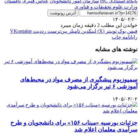
پایگاه استنادی ISC
سازمان امور دانشجویان
عباس قنبری باغستان
وزارت علوم تحقیقات و فناوری
آدرس رونوشت
۱۴۰۵/۰۲/۲۰
خواندن این مطلب 2 دقیقه زمان میبرد
فیس بوک
توییتر (X)
لینکدین
‫تامبلر
‫پین‌ترست
‫رددیت
‫VKontakte
رایانامه
چاپ
نوشته های مشابه
سمپوزیوم پیشگیری از مصرف مواد در محیط‌های
آموزشی ۶ تیر برگزار می‌شود
۱۴۰۵/۰۴/۰۲
جزئیات بورسیه «میناب ۱۵۶» برای دانشجویان و طرح
سرآمدی معلمان اعلام شد