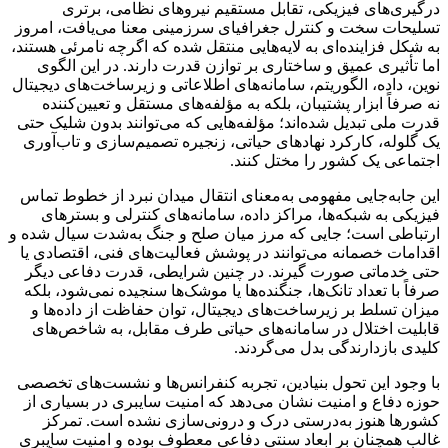
درگیری‌های فیزیکی، تقابل مستقیم نیروهای نظامی، برتری
تسلیحات سخت و کنترل جغرافیای سرزمینی معنا می‌یافت، امروز
به شکل فزاینده‌ای به لایه‌هایی منتقل شده که اگرچه نامرئی‌ هستند،
اما تأثیری عمیق و ساختاری بر توازن قدرت دارند. در این الگوی
نوین، داده، الگوریتم، سامانه‌های اطلاعاتی و زیرساخت‌های دیجیتال
نه صرفاً ابزار پشتیبان، بلکه به مؤلفه‌های مستقل و تعیین‌کننده
قدرت ملی تبدیل شده‌اند؛ مؤلفه‌هایی که می‌توانند بدون شلیک حتی
یک گلوله، کارکرد نهادهای حیاتی، زنجیره تصمیم‌سازی و تاب‌آوری
اجتماعی یک کشور را مختل کنند.
این جابه‌جایی مفهومی به‌معنای انتقال میدان نبرد از خطوط تماس
فیزیکی به شبکه‌ها، مراکز داده، سامانه‌های کنترلی و بسترهای
ارتباطی است؛ جایی که مرز میان صلح و جنگ به‌شدت سیال شده و
اقدامات خصمانه می‌توانند در پوشش فعالیت‌های فنی، اقتصادی یا
حتی خدماتی صورت گیرند. در چنین شرایطی، قدرت دفاعی دیگر
صرفاً با تعداد تانک‌ها، جنگنده‌ها یا موشک‌ها سنجیده نمی‌شود، بلکه
میزان تسلط بر زیرساخت‌های دیجیتال، توان حفاظت از داده‌ها و
قابلیت اختلال در سامانه‌های حیاتی طرف مقابل، به شاخص‌های
کلیدی بازدارندگی بدل می‌گردند.
با وجود این تحول بنیادین، تجربه کنفرانس‌ها و نشست‌های تخصصی
حوزه دفاع و امنیت نشان می‌دهد که امنیت سایبری در بسیاری از
کشورها هنوز به‌درستی درک و درونی‌سازی نشده است. تمرکز
غالب همچنان بر ابعاد سنتی دفاعی معطوف بوده و امنیت سایبری