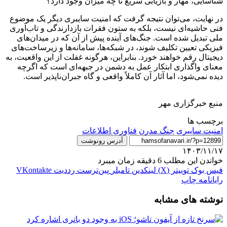
شناسایی، مهار و بازیابی سریع تا چه میزان وجود دارد؟
در نهایت، می‌توان نتیجه گرفت که امنیت سایبری دیگر یک موضوع
فنی حاشیه‌ای نیست، بلکه به ستون فقرات بازدارندگی و تاب‌آوری
ملی تبدیل شده است. جنگ‌های آینده پیش از آن که در میدان‌های
فیزیکی تعیین تکلیف شوند، در شبکه‌ها، سامانه‌ها و زیرساخت‌های
دیجیتال رقم خواهند خورد. بنابراین، هرگونه غفلت از این واقعیت، به
معنای واگذاری ابتکار عمل به دشمن در جبهه‌ای است که اگرچه
دیده نمی‌شود، اما آثار آن کاملاً واقعی و گاه جبران‌ناپذیر است.
منبع خبرگزاری مهر
برچسب ها
امنیت سایبری
جنگ مدرن
فناوری اطلاعات
آدرس رونوشت
۱۴۰۳/۱۱/۱۷
خواندن این مطلب 6 دقیقه زمان میبرد
فیس بوک
توییتر (X)
لینکدین
‫تامبلر
‫پین‌ترست
‫رددیت
‫VKontakte
رایانامه
چاپ
نوشته های مشابه