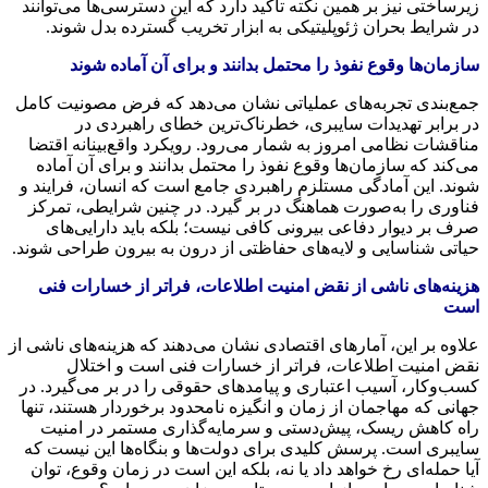
زیرساختی نیز بر همین نکته تأکید دارد که این دسترسی‌ها می‌توانند
در شرایط بحران ژئوپلیتیکی به ابزار تخریب گسترده بدل شوند.
سازمان‌ها وقوع نفوذ را محتمل بدانند و برای آن آماده شوند
جمع‌بندی تجربه‌های عملیاتی نشان می‌دهد که فرض مصونیت کامل
در برابر تهدیدات سایبری، خطرناک‌ترین خطای راهبردی در
مناقشات نظامی امروز به شمار می‌رود. رویکرد واقع‌بینانه اقتضا
می‌کند که سازمان‌ها وقوع نفوذ را محتمل بدانند و برای آن آماده
شوند. این آمادگی مستلزم راهبردی جامع است که انسان، فرایند و
فناوری را به‌صورت هماهنگ در بر گیرد. در چنین شرایطی، تمرکز
صرف بر دیوار دفاعی بیرونی کافی نیست؛ بلکه باید دارایی‌های
حیاتی شناسایی و لایه‌های حفاظتی از درون به بیرون طراحی شوند.
هزینه‌های ناشی از نقض امنیت اطلاعات، فراتر از خسارات فنی
است
علاوه بر این، آمارهای اقتصادی نشان می‌دهند که هزینه‌های ناشی از
نقض امنیت اطلاعات، فراتر از خسارات فنی است و اختلال
کسب‌وکار، آسیب اعتباری و پیامدهای حقوقی را در بر می‌گیرد. در
جهانی که مهاجمان از زمان و انگیزه نامحدود برخوردار هستند، تنها
راه کاهش ریسک، پیش‌دستی و سرمایه‌گذاری مستمر در امنیت
سایبری است. پرسش کلیدی برای دولت‌ها و بنگاه‌ها این نیست که
آیا حمله‌ای رخ خواهد داد یا نه، بلکه این است در زمان وقوع، توان