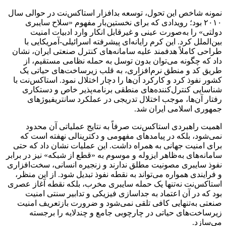
نمونه شاخص این تحول، توسعه بدافزار استاکس‌نت در حوالی سال
۲۰۱۰ بود؛ رویدادی که برای نخستین‌بار مفهوم «سلاح سایبری
دولتی» را به‌صورت عینی و غیرقابل انکار وارد ادبیات امنیت
بین‌الملل کرد. این کرم رایانه‌ای پیشرفته اسرائیلی-آمریکایی با
طراحی کاملاً هدفمند علیه سامانه‌های کنترل صنعتی ایران، نشان
داد که چگونه می‌توان بدون توسل به حمله نظامی مستقیم، از
طریق کد و منطق نرم‌افزاری، به قلب زیرساخت‌های حیاتی یک
کشور نفوذ کرد و کارکرد آن‌ها را دچار اختلال نمود. استاکس‌نت با
شناسایی کنترل‌کننده‌های منطقی برنامه‌پذیر خاص و دستکاری
رفتار آن‌ها، موجب اختلال تدریجی در عملکرد سانتریفیوژهای
جمهوری اسلامی ایران شد.
اهمیت راهبردی استاکس‌نت صرفاً به نتایج عملیاتی آن محدود
نمی‌شود، بلکه در پیامدهای مفهومی و دکترینالی نهفته است که
برای امنیت جهانی به همراه داشت. این عملیات نشان داد که حتی
سامانه‌های به‌ظاهر ایزوله و موسوم به «قطع از شبکه» نیز در برابر
نفوذ سایبری مصونیت مطلق ندارند و زنجیره انسانی، سخت‌افزاری
و فرایندی همواره می‌تواند به نقطه نفوذ تبدیل شود. از این منظر،
استاکس‌نت نه‌تنها یک حمله سایبری مخرب، بلکه نقطه آغاز عصری
بود که در آن اعتماد به جداسازی فیزیکی و تدابیر سنتی امنیت
صنعتی به‌تنهایی کافی تلقی نمی‌شود و ضرورت بازتعریف امنیت
زیرساخت‌های حیاتی در چارچوبی جامع و چندلایه را برجسته
می‌سازد.