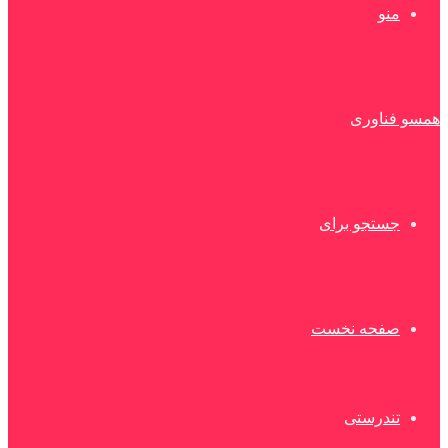
منو
همسو فناوری
جستجو برای
صفحه نخست
تندرستی