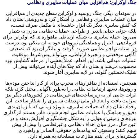
جنگ اوکراین؛ هم‌افزایی میان عملیات سایبری و نظامی
در نمونه‌ای دیگر، جنگ روسیه و اوکراین سطح جدیدی از هم‌افزایی
میان عملیات سایبری و نظامی را آشکار کرد و به‌روشنی نشان داد
که کنش سایبری دیگر یک ابزار حاشیه‌ای یا مکمل صرف نیست،
بلکه جزئی جدایی‌ناپذیر از طراحی عملیات نظامی مدرن به شمار
می‌رود. حمله سایبری به شبکه ارتباطی ماهواره‌ای که اوکراین برای
فرماندهی، کنترل و هماهنگی نیروهای خود به آن متکی بود، درست
در آستانه تهاجم نظامی صورت گرفت و بیانگر آن بود که تضعیف
آگاهی موقعیتی و زنجیره ارتباطی، می‌تواند پیش‌شرط موفقیت
عملیات میدانی باشد. این اقدام، عملاً بخشی از مرحله گشایش نبرد
محسوب می‌شد و نشان داد که جنگ‌های آینده می‌توانند پیش از
شلیک نخستین گلوله، در لایه سایبری آغاز شوند.
همچنین، استفاده از بدافزارهای مخرب برای از کار انداختن مودم‌ها
و روترها، نه‌تنها ارتباطات نظامی را به‌طور ناگهانی مختل کرد، بلکه
اثرات جانبی آن به زیرساخت‌های غیرنظامی در کشورهای دیگر نیز
سرایت یافت و ابعاد فراملی تهدیدات سایبری را آشکار ساخت. این
رخداد نشان داد که حملات سایبری، به‌ویژه زمانی که با زمان‌بندی
دقیق و هماهنگ با عملیات نظامی انجام شوند، قادر هستند اثرگذاری
نیروهای زمینی و هوایی را به شکل چشمگیری افزایش دهند و در
عین حال، مرز میان اهداف نظامی و غیرنظامی را بیش از پیش
مبهم کنند؛ وضعیتی که پیامدهای حقوقی، انسانی و راهبردی
گسترده‌ای برای آینده منازعات مسلحانه به همراه دارد.