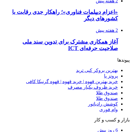
2 هفته پیش
«اعزام دیپلمات فناوری»؛ راهکار جدی رقابت با
کشورهای دیگر
2 هفته پیش
آغاز همکاری مشترک برای تدوین سند ملی
صلاحیت حرفه‌ای ICT
پیوندها
بهترین بروکر کپی ترید
پروتز پا
خرید بهترین قهوه | خرید قهوه | قهوه گرنیکا کافی
خرید ظروف یکبار مصرف
صندوق طلا
صندوق طلا
کوشش رادیاتور
وام فوری
بازار و کسب و کار
6 روز پیش