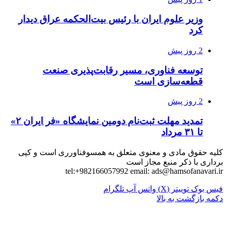
وزیر علوم ایران با رئیس بیت‌الحکمه عراق دیدار
کرد
2 روز پیش
توسعه فناوری، مسیر رقابت‌پذیری صنعت
قطعه‌سازی است
2 روز پیش
تمدید مهلت ثبت‌نام دومین نمایشگاه «فر ایران ۲»
تا ۳۱ مرداد
کلیه حقوق مادی و معنوی متعلق به همسوفناورری است و کپی
برداری با ذکر منبع مجاز است
tel:+982166057992 email:
ads@hamsofanavari.ir
فیس بوک
توییتر (X)
واتس آپ
تلگرام
دکمه بازگشت به بالا