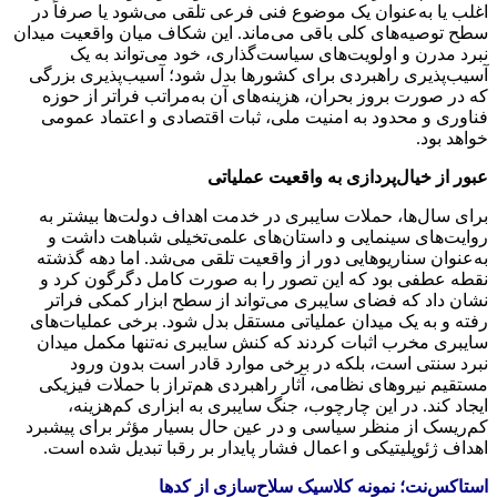
اغلب یا به‌عنوان یک موضوع فنی فرعی تلقی می‌شود یا صرفاً در
سطح توصیه‌های کلی باقی می‌ماند. این شکاف میان واقعیت میدان
نبرد مدرن و اولویت‌های سیاست‌گذاری، خود می‌تواند به یک
آسیب‌پذیری راهبردی برای کشورها بدل شود؛ آسیب‌پذیری بزرگی
که در صورت بروز بحران، هزینه‌های آن به‌مراتب فراتر از حوزه
فناوری و محدود به امنیت ملی، ثبات اقتصادی و اعتماد عمومی
خواهد بود.
عبور از خیال‌پردازی به واقعیت عملیاتی
برای سال‌ها، حملات سایبری در خدمت اهداف دولت‌ها بیشتر به
روایت‌های سینمایی و داستان‌های علمی‌تخیلی شباهت داشت و
به‌عنوان سناریوهایی دور از واقعیت تلقی می‌شد. اما دهه گذشته
نقطه عطفی بود که این تصور را به صورت کامل دگرگون کرد و
نشان داد که فضای سایبری می‌تواند از سطح ابزار کمکی فراتر
رفته و به یک میدان عملیاتی مستقل بدل شود. برخی عملیات‌های
سایبری مخرب اثبات کردند که کنش سایبری نه‌تنها مکمل میدان
نبرد سنتی است، بلکه در برخی موارد قادر است بدون ورود
مستقیم نیروهای نظامی، آثار راهبردی هم‌تراز با حملات فیزیکی
ایجاد کند. در این چارچوب، جنگ سایبری به ابزاری کم‌هزینه،
کم‌ریسک از منظر سیاسی و در عین حال بسیار مؤثر برای پیشبرد
اهداف ژئوپلیتیکی و اعمال فشار پایدار بر رقبا تبدیل شده است.
استاکس‌نت؛ نمونه کلاسیک سلاح‌سازی از کدها