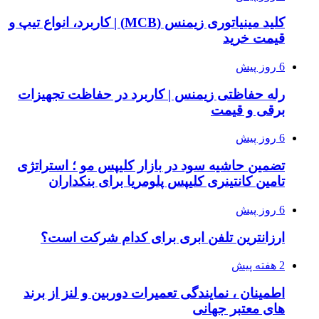
کلید مینیاتوری زیمنس (MCB) | کاربرد، انواع تیپ و
قیمت خرید
6 روز پیش
رله حفاظتی زیمنس | کاربرد در حفاظت تجهیزات
برقی و قیمت
6 روز پیش
تضمین حاشیه سود در بازار کلیپس مو ؛ استراتژی
تامین کانتینری کلیپس پلومریا برای بنکداران
6 روز پیش
ارزانترین تلفن ابری برای کدام شرکت است؟
2 هفته پیش
اطمینان ، نمایندگی تعمیرات دوربین و لنز از برند
های معتبر جهانی