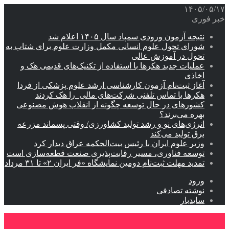
۱۴۰۵/۰۵/۱۷
خبر فوری
نتیجه آزمون ورودی سمپاد سال ۱۴۰۵ اعلام شد
شورای تحول علوم انسانی مکمل وزارت علوم برای شتاب به
تحول در آموزش عالی
عملیات جدید هکرها با استفاده از تکنیک‌های قدیمی هک و
اخاذی
آغاز ثبت‌نام‌ آزمون کارشناسی ارشد علوم پزشکی از فردا
هکرها با تماس تلفنی شرکت‌های مالی را هک کردند
کشورهای در حال توسعه چگونه از انقلاب هوش مصنوعی
بهره می‌برند؟
انرژی‌های نو و رشد تولید کشاورزی/ وقتی پسماند مزرعه‌
برق تولید می‌کند
وزیر علوم ایران با رئیس بیت‌الحکمه عراق دیدار کرد
توسعه فناوری، مسیر رقابت‌پذیری صنعت قطعه‌سازی است
تمدید مهلت ثبت‌نام دومین نمایشگاه «فر ایران ۲» تا ۳۱ مرداد
ورود
نوشته تصادفی
سایدبار