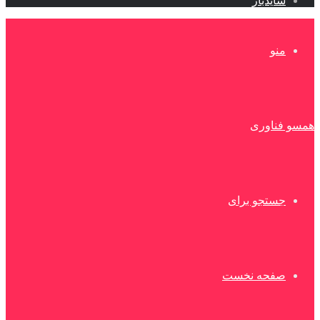
سایدبار
منو
همسو فناوری
جستجو برای
صفحه نخست