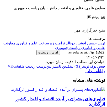
معاون علمی، فناوری و اقتصاد دانش بنیان ریاست جمهوری
🆔 @pr_isti
منبع خبرگزاری مهر
برچسب ها
تهدید
حسین افشین
دونالد ترامپ
زیرساخت
علم و فناوری
معاونت
علمی و فناوری ریاست جمهوری
آدرس رونوشت
۱۴۰۵/۰۳/۲۱
خواندن این مطلب 1 دقیقه زمان میبرد
فیس بوک
توییتر (X)
لینکدین
‫تامبلر
‫پین‌ترست
‫رددیت
‫VKontakte
رایانامه
چاپ
نوشته های مشابه
فناوری‌های پیشران بر آینده اقتصاد و اقتدار کشور
اثرگذارند