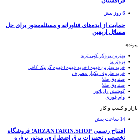
قزاقستان
6 روز پیش
حمایت از ایده‌های فناورانه و مسئله‌محور برای حل
مسائل اربعین
پیوندها
بهترین بروکر کپی ترید
پروتز پا
خرید بهترین قهوه | خرید قهوه | قهوه گرنیکا کافی
خرید ظروف یکبار مصرف
صندوق طلا
صندوق طلا
کوشش رادیاتور
وام فوری
بازار و کسب و کار
14 ساعت پیش
افتتاح رسمی ARZANTARIN.SHOP؛ فروشگاه
تخصصی تجهیزات برق اضطراری، موتور برق و