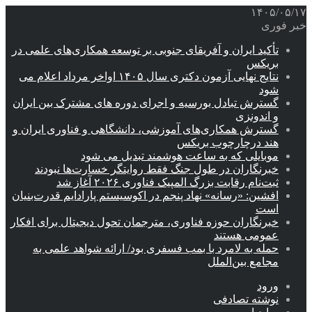
۱۴۰۵/۰۵/۱۷
خبر فوری
تأکید ایران و آفریقای جنوبی بر توسعه همکاری‌های علمی در
بریکس
نتایج نهایی آزمون دکتری سال ۱۴۰۵ اواخر مرداد اعلام می
شود
گسترش تبادل بورسیه و اجرای دوره های مشترک بین ایران
و اندونزی
گسترش همکاری‌های آموزشی، دانشگاهی و فناوری ایران و
هند درچارچوب بریکس
موبایلی که به ساعت هوشمند تبدیل می شود
خبرنگاران در طول جنگ فقط روایتگر خسارت‌ها نبودند
ثبت‌نام رقابت بزرگ المپیک فناوری ۲۰۲۶ آغاز شد
افشین: «رسانه» نهاد پنجم در اکوسیستم پارادایم قدرت‌بنیان
است
خبرنگاران حوزه فناوری، مترجمان تحول دیجیتال برای افکار
عمومی هستند
حمله به لامرد با بمب فسفری بود/ ارائه شواهد علمی به
مجامع بین‌الملل
ورود
نوشته تصادفی