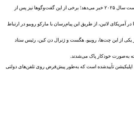
با این حال، اسنادی که گروه دموکراسی فوروارد به آن‌ها دست یافته، از وجود دست‌کم ۱۳ گفت‌وگوی گزارش‌نشده در سیگنال طی نیمه نخست سال ۲۰۲۵ خبر می‌دهد؛ برخی از این گفت‌وگوها نیز پس از
 آمریکای لاتین، از طریق این پیام‌رسان با مارکو روبیو در ارتباط
فت‌وگو از جمله «برنامه‌ریزی ایران–اوکراین» و «State USAID» را نشان می‌دهند. در یکی از این چت‌ها، روبیو، هگست و ژنرال دن کین، رئیس ستاد
ک اپلیکیشن تأییدشده است که به‌طور پیش‌فرض روی تلفن‌های دولتی