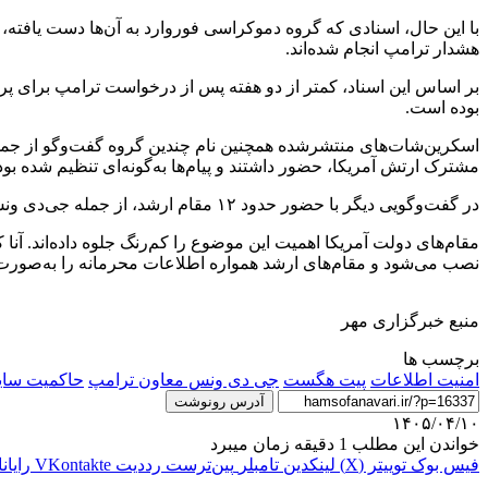
هشدار ترامپ انجام شده‌اند.
بر اساس این اسناد، کمتر از دو هفته پس از درخواست ترامپ برای پرهیز
بوده است.
مشترک ارتش آمریکا، حضور داشتند و پیام‌ها به‌گونه‌ای تنظیم شده
در گفت‌وگویی دیگر با حضور حدود ۱۲ مقام ارشد، از جمله جی‌دی ونس، هگست و هاوارد لوتنیک، وزیر بازرگانی آمریکا، پیام‌ها پس از یک هفته به‌صورت خودکار پاک می‌شدند.
مقام‌های دولت آمریکا اهمیت این موضوع را کم‌رنگ جلوه داده‌اند. آ
نصب می‌شود و مقام‌های ارشد همواره اطلاعات محرمانه را به‌صورت 
منبع خبرگزاری مهر
برچسب ها
امنیت اطلاعات
پیت هگست
جی دی ونس معاون ترامپ
حاکمیت سای
آدرس رونوشت
۱۴۰۵/۰۴/۱۰
خواندن این مطلب 1 دقیقه زمان میبرد
فیس بوک
توییتر (X)
لینکدین
‫تامبلر
‫پین‌ترست
‫رددیت
‫VKontakte
رایان