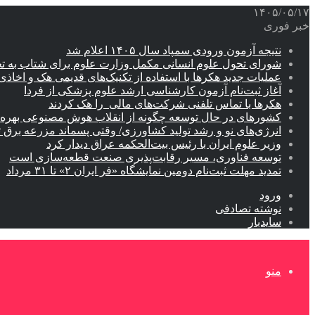
۱۴۰۵/۰۵/۱۷
خبر فوری
نتیجه آزمون ورودی سمپاد سال ۱۴۰۵ اعلام شد
شورای تحول علوم انسانی مکمل وزارت علوم برای شتاب به ت
عملیات جدید هکرها با استفاده از تکنیک‌های قدیمی هک و اخاذی
آغاز ثبت‌نام‌ آزمون کارشناسی ارشد علوم پزشکی از فردا
هکرها با تماس تلفنی شرکت‌های مالی را هک کردند
کشورهای در حال توسعه چگونه از انقلاب هوش مصنوعی بهره م
انرژی‌های نو و رشد تولید کشاورزی/ وقتی پسماند مزرعه‌ برق ت
وزیر علوم ایران با رئیس بیت‌الحکمه عراق دیدار کرد
توسعه فناوری، مسیر رقابت‌پذیری صنعت قطعه‌سازی است
تمدید مهلت ثبت‌نام دومین نمایشگاه «فر ایران ۲» تا ۳۱ مرداد
ورود
نوشته تصادفی
سایدبار
منو