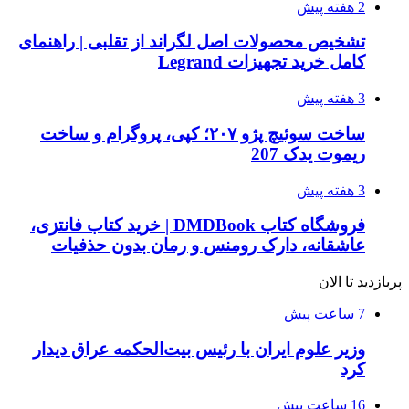
2 هفته پیش
تشخیص محصولات اصل لگراند از تقلبی | راهنمای
کامل خرید تجهیزات Legrand
3 هفته پیش
ساخت سوئیچ پژو ۲۰۷؛ کپی، پروگرام و ساخت
ریموت یدک 207
3 هفته پیش
فروشگاه کتاب DMDBook | خرید کتاب فانتزی،
عاشقانه، دارک رومنس و رمان بدون حذفیات
پربازدید تا الان
7 ساعت پیش
وزیر علوم ایران با رئیس بیت‌الحکمه عراق دیدار
کرد
16 ساعت پیش