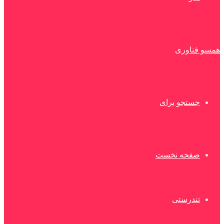
همسو فناوری
جستجو برای
صفحه نخست
تندرستی