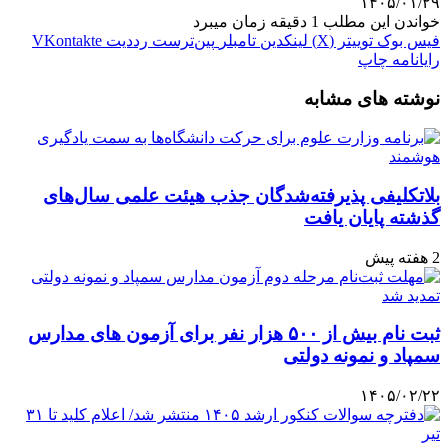
۱۴۰۵/۰۱/۲۹
خواندن این مطلب 1 دقیقه زمان میبرد
فیس بوک
توییتر (X)
لینکدین
‫تامبلر
‫پین‌ترست
‫رددیت
‫VKontakte
رایانامه
چاپ
نوشته های مشابه
بلاتکلیفی پذیرفته‌شدگان جذب هیئت علمی سال‌های
گذشته پایان یافت
2 هفته پیش
ثبت نام بیش از ۵۰۰ هزار نفر برای آزمون های مدارس
سمپاد و نمونه دولتی
۱۴۰۵/۰۲/۲۲