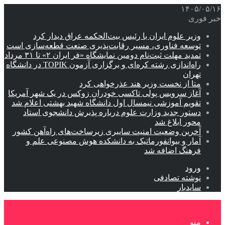
۱۴۰۵/۰۵/۱۶
خبر فوری
وزیر علوم ایران با رئیس بیت‌الحکمه عراق دیدار کرد
توسعه فناوری، مسیر رقابت‌پذیری صنعت قطعه‌سازی است
تمدید مهلت ثبت‌نام دومین نمایشگاه «فر ایران ۲» تا ۳۱ مرداد
راه‌اندازی رشته کره‌ای و برگزاری آزمون TOPIK در دانشگاه
تهران
متا از نخست وزیر هند عذرخواهی کرد
آغاز سرویس پولی تاکسی خودران زوکس در یک شهر آمریکا
تقویم آموزشی نیمسال اول دانشگاه شهید بهشتی اعلام شد
دستور جدید وزارت علوم درباره پذیرش دانشجوی استاد
محور ابلاغ شد
آخرین وضعیت امنیت سایبری زیرساخت‌های راه‌آهن کشور
آمار و بیوانفورماتیک به دانشکده هوش مصنوعی علم و
فرهنگ اضافه شد
ورود
نوشته تصادفی
سایدبار
منو