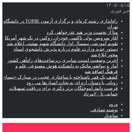
۱۴۰۵/۰۵/۱۵
خبر فوری
راه‌اندازی رشته کره‌ای و برگزاری آزمون TOPIK در دانشگاه
تهران
متا از نخست وزیر هند عذرخواهی کرد
آغاز سرویس پولی تاکسی خودران زوکس در یک شهر آمریکا
تقویم آموزشی نیمسال اول دانشگاه شهید بهشتی اعلام شد
دستور جدید وزارت علوم درباره پذیرش دانشجوی استاد
محور ابلاغ شد
آخرین وضعیت امنیت سایبری زیرساخت‌های راه‌آهن کشور
آمار و بیوانفورماتیک به دانشکده هوش مصنوعی علم و
فرهنگ اضافه شد
کشف یک قمر ناشناخته با ساختاری عجیب در سیارک «نیسا»
روباتی با دستان اره ای به نجات انسان‌ها می رود
فرصت دانش‌آموختگان برتر دکتری‌ برای دریافت تسهیلات
حمایتی تا ۲۰مرداد
ورود
نوشته تصادفی
سایدبار