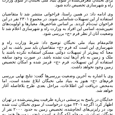
برای نخبگان معرفی‌شده از سوی بنیاد ملی نخبگان از سوی وزارت
راه و شهرسازی تخصیص داده شود.
وی ادامه داد: در همین راستا، فراخوانی منتشر شد تا متقاضیان
استفاده از این تسهیلات شناسایی شوند. در مجموع ۲۳۰۱ نفر در این
فراخوان ثبت‌نام کردند. بر اساس شاخص‌ها، معیارها و اولویت‌های
تعیین‌شده، اسامی این افراد به وزارت راه و شهرسازی اعلام شد تا
وضعیت آنان از نظر فرم «ج» بررسی شود.
قائم‌مقام بنیاد ملی نخبگان توضیح داد: شرط وزارت راه و
شهرسازی این است که فرم «ج» متقاضیان باید سبز باشد، به این
معنا که پیش‌تر از تسهیلات دولتی مسکن استفاده نکرده باشند یا
ملک و زمین به نام آن‌ها ثبت نشده باشد. در صورت وجود سابقه
استفاده از این تسهیلات، فرم «ج» قرمز شده و امکان تخصیص
زمین وجود نخواهد داشت.
وی با اشاره به آخرین وضعیت بررسی‌ها گفت: نتایج نهایی بررسی
فرم‌های «ج» هنوز به بنیاد ملی نخبگان ابلاغ نشده است، اما
به‌محض دریافت این اطلاعات، مراحل بعدی طرح بلافاصله آغاز
خواهد شد.
خدایگان در پاسخ به پرسشی درباره ظرفیت پیش‌بینی‌شده در تهران
اظهار کرد: اگرچه ۲۳۰۱ مورد درخواست از سوی نخبگان ثبت شده
بود، در رایزنی‌های انجام‌شده، تخصیص زمین به حدود ۲۰۰۰ نفر از
نخبگان تهران در مرحله لکه گذاری است. (یعنی زمین‌ها هنوز به