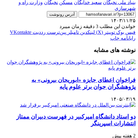
بنیاد ملی نخبگان
سعید خدایگان
مسکن
نخبگان
وزارت راه و
شهرسازی
آدرس رونوشت
۱۴۰۳/۱۱/۲۵
خواندن این مطلب 3 دقیقه زمان میبرد
فیس بوک
توییتر (X)
لینکدین
‫تامبلر
‫پین‌ترست
‫رددیت
‫VKontakte
رایانامه
چاپ
نوشته های مشابه
فراخوان اعطای جایزه «ابوریحان بیرونی» به
پژوهشگران جوان برتر علوم پایه
۱۴۰۵/۰۳/۱۹
دو استاد دانشگاه امیرکبیر در فهرست دبیران ممتاز
انتشارات اسپرینگر
2 هفته پیش