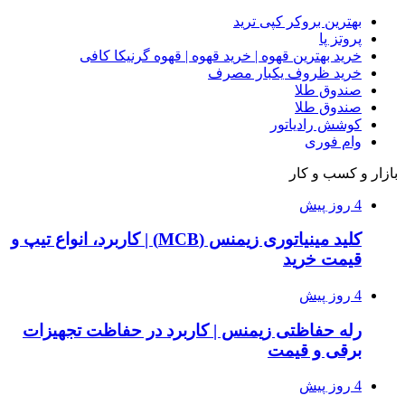
بهترین بروکر کپی ترید
پروتز پا
خرید بهترین قهوه | خرید قهوه | قهوه گرنیکا کافی
خرید ظروف یکبار مصرف
صندوق طلا
صندوق طلا
کوشش رادیاتور
وام فوری
بازار و کسب و کار
4 روز پیش
کلید مینیاتوری زیمنس (MCB) | کاربرد، انواع تیپ و
قیمت خرید
4 روز پیش
رله حفاظتی زیمنس | کاربرد در حفاظت تجهیزات
برقی و قیمت
4 روز پیش