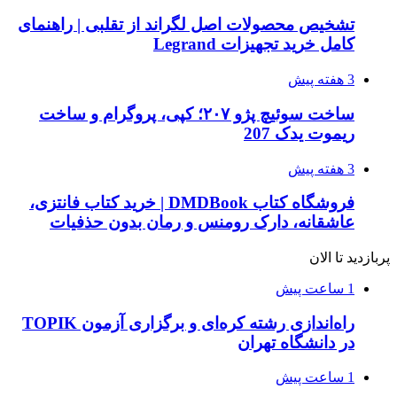
تشخیص محصولات اصل لگراند از تقلبی | راهنمای
کامل خرید تجهیزات Legrand
3 هفته پیش
ساخت سوئیچ پژو ۲۰۷؛ کپی، پروگرام و ساخت
ریموت یدک 207
3 هفته پیش
فروشگاه کتاب DMDBook | خرید کتاب فانتزی،
عاشقانه، دارک رومنس و رمان بدون حذفیات
پربازدید تا الان
1 ساعت پیش
راه‌اندازی رشته کره‌ای و برگزاری آزمون TOPIK
در دانشگاه تهران
1 ساعت پیش