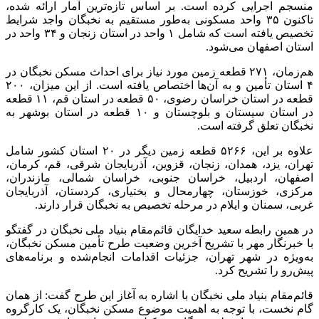
منسجم اجرایی کرده است. بر اساس تازه‌ترین آمار ارائه شده،
تاکنون ۳۵ واحد مسکونی به‌طور مستقیم به نخبگان واجد شرایط
تخصیص یافته است که شامل ۱ واحد در استان زنجان و ۳۴ واحد در
استان اصفهان می‌شود.
هم‌زمان، ۲۷۱ قطعه زمین مورد نیاز برای احداث مسکن نخبگان در
۴ استان تأمین و به آن‌ها اختصاص یافته است. از این میزان، ۲۰۰
قطعه در استان خراسان رضوی، ۵۰ قطعه در استان قم، ۱۱ قطعه
در استان سیستان و بلوچستان و ۱۰ قطعه در استان بوشهر به
نخبگان تعلق گرفته است.
علاوه بر این، ۵۲۶۶ قطعه زمین دیگر در ۲۰ استان کشور شامل
تهران، یزد، همدان، زنجان، قزوین، آذربایجان شرقی، قم، کرمان،
اصفهان، اردبیل، خراسان جنوبی، خراسان شمالی، مازندران،
مرکزی، خوزستان، چهارمحال و بختیاری، کردستان، آذربایجان
غربی، سمنان و ایلام در مرحله تخصیص به نخبگان قرار دارند.
در همین رابطه سعید خدایگان قائم‌مقام بنیاد ملی نخبگان در گفتگو
با خبرنگار مهر با تشریح آخرین وضعیت طرح تأمین مسکن نخبگان،
به‌ویژه در شهر تهران، جزئیات اقدامات انجام‌شده و برنامه‌های
پیش‌رو را تشریح کرد.
قائم‌مقام بنیاد ملی نخبگان با اشاره به آغاز این طرح گفت: از همان
گام نخست، با توجه به اهمیت موضوع مسکن نخبگان، یک کارگروه