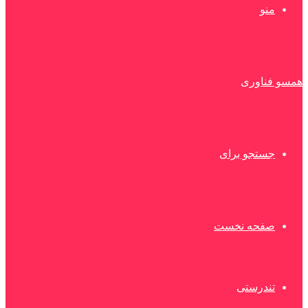
منو
همسو فناوری
جستجو برای
صفحه نخست
تندرستی