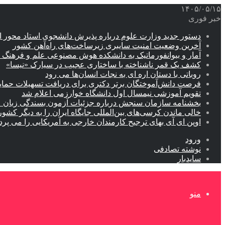
۱۴۰۵/۰۵/۱۵
خبر فوری
دستور جدید وزارت علوم درباره پذیرش دانشجوی استاد محور اب
آخرین وضعیت امنیت سایبری زیرساخت‌های راه‌آهن کشور
آمار و بیوانفورماتیک به دانشکده هوش مصنوعی علم و فرهنگ 
کشف یک قمر ناشناخته با ساختاری عجیب در سیارک «نیسا»
روباتی با دستان اره ای به نجات انسان‌ها می رود
فرصت دانش‌آموختگان برتر دکتری‌ برای دریافت تسهیلات حمایتی تا ۲۰
تقویم آموزشی نیمسال اول دانشگاه خوارزمی اعلام شد
بخشنامه سازمان سنجش درباره جزئیات آزمون بسندگی زبان 
خالی ماندن کرسی‌های بین‌المللی جایگاه ایران را به دیگر کشور
اوپن ای آی بهای ترجیح کارمندان خارجی به آمریکایی را می پرد
ورود
نوشته تصادفی
سایدبار
منو