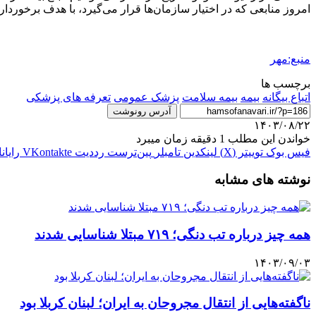
امروز منابعی که در اختیار سازمان‌ها قرار می‌گیرد، با هدف برخورد
منبع:مهر
برچسب ها
اتباع بیگانه
بیمه
بیمه سلامت
پزشک عمومی
تعرفه های پزشکی
آدرس رونوشت
۱۴۰۳/۰۸/۲۲
خواندن این مطلب 1 دقیقه زمان میبرد
فیس بوک
توییتر (X)
لینکدین
‫تامبلر
‫پین‌ترست
‫رددیت
‫VKontakte
رایان
نوشته های مشابه
همه چیز درباره تب دنگی؛ ۷۱۹ مبتلا شناسایی شدند
۱۴۰۳/۰۹/۰۳
ناگفته‌هایی از انتقال مجروحان به ایران؛ لبنان کربلا بود