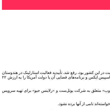
لیت در این کشور بود، رفع شد. تأییدیه فعالیت استارلینک در هندوستان
خبر خوشی برای ایلان ماسک مدیر ارشد اجرایی آن به‌حساب می‌آید؛ زیرا دعوای لفظی او با دونالد ترامپ رئیس‌جمهور آمریکا قراردادهای اسپیس ایکس و برنامه‌های فضایی آن با دولت آمریکا را به ارزش ۲۲
وب» متعلق به شرکت یوتل‌ست و «رلاینس جیو» برای تهیه سرویس
سته‌اند نامی از آنها برده نشود.