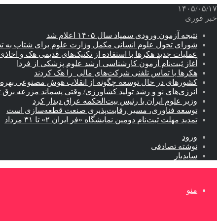
۱۴۰۵/۰۵/۱۷
خبر فوری
نتیجه آزمون ورودی سمپاد سال ۱۴۰۵ اعلام شد
شورای تحول علوم انسانی مکمل وزارت علوم برای شتاب به ت
عملیات جدید هکرها با استفاده از تکنیک‌های قدیمی هک و اخاذی
آغاز ثبت‌نام‌ آزمون کارشناسی ارشد علوم پزشکی از فردا
هکرها با تماس تلفنی شرکت‌های مالی را هک کردند
کشورهای در حال توسعه چگونه از انقلاب هوش مصنوعی بهره م
انرژی‌های نو و رشد تولید کشاورزی/ وقتی پسماند مزرعه‌ برق ت
وزیر علوم ایران با رئیس بیت‌الحکمه عراق دیدار کرد
توسعه فناوری، مسیر رقابت‌پذیری صنعت قطعه‌سازی است
تمدید مهلت ثبت‌نام دومین نمایشگاه «فر ایران ۲» تا ۳۱ مرداد
ورود
نوشته تصادفی
سایدبار
منو