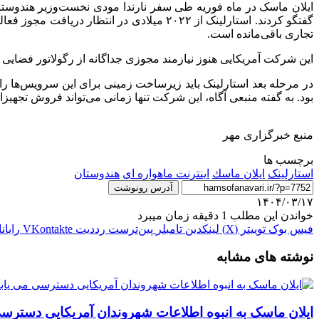
ایلان ماسک در ماه فوریه طی سفر نارندا مودی نخست‌وزیر هندوستان به
گفتگو کردند. استارلینک از ۲۰۲۲ میلادی در
تجاری باقی‌مانده است.
این شرکت آمریکایی هنوز نیازمند مجوزی جداگانه از رگولاتور فضایی هن
در مرحله بعد استارلینک باید زیرساخت زمینی برای این سرویس‌ها را 
بود. به گفته منبعی آگاه، این شرکت تنها زمانی می‌تواند فروش تجهیزا
منبع خبرگزاری مهر
برچسب ها
استارلینک
ايلان ماسك
اینترنت ماهواره ای
هندوستان
آدرس رونوشت
۱۴۰۴/۰۳/۱۷
خواندن این مطلب 1 دقیقه زمان میبرد
فیس بوک
توییتر (X)
لینکدین
‫تامبلر
‫پین‌ترست
‫رددیت
‫VKontakte
رایان
نوشته های مشابه
ایلان ماسک به انبوه اطلاعات شهروندان آمریکایی دسترسی