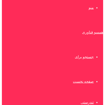
منو
همسو فناوری
جستجو برای
صفحه نخست
تندرستی