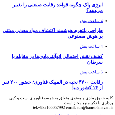
انرژی پاک چگونه قواعد رقابت صنعتی را تغییر
می‌دهد؟
4 ساعت پیش
طراحی پلتفرم هوشمند اکتشاف مواد معدنی مبتنی
بر هوش مصنوعی
4 ساعت پیش
کشف نقش احتمالی اتوآنتی‌بادی‌ها در مقابله با
سرطان
5 ساعت پیش
رقابت ۴۷۰۰ نخبه در المپیک فناوری/ حضور ۲۰۰ نفر
از ۱۴ کشور دنیا
کلیه حقوق مادی و معنوی متعلق به همسوفناورری است و کپی
برداری با ذکر منبع مجاز است
tel:+982166057992 email:
ads@hamsofanavari.ir