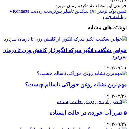
۱۴۰۳/۰۷/۲۶
خواندن این مطلب 4 دقیقه زمان میبرد
فیس بوک
توییتر (X)
لینکدین
‫تامبلر
‫پین‌ترست
‫رددیت
‫VKontakte
رایانامه
چاپ
نوشته های مشابه
خواص شگفت انگیز سرکه انگور؛ از کاهش وزن تا درمان
سردرد
۱۴۰۳/۰۹/۰۱
مهم‌ترین نشانه روغن خوراکی ناسالم چیست؟
۱۴۰۳/۰۷/۲۶
۵ ضرر آب خوردن در حالت ایستاده
۱۴۰۳/۰۹/۲۷