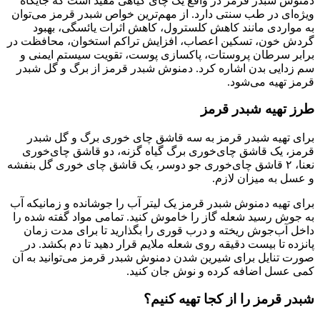
دمنوش شبدر قرمز در واقع یک چای گیاهی مفید است که جایگاه
ویژه‌ای در طب سنتی دارد. از مهم‌ترین خواص شبدر قرمز می‌توان
به مواردی مانند کاهش کلسترول، کاهش اثرات یائسگی، بهبود
گردش خون، تسکین اعصاب، افزایش تراکم استخوان، محافظت در
برابر سرطان پروستات، پاکسازی پوست، تقویت سیستم ایمنی و
سم زدایی بدن اشاره کرد. دمنوش شبدر قرمز از برگ‌ و گل شبدر
قرمز تهیه می‌شود.
طرز تهیه شبدر قرمز
برای تهیه شبدر قرمز به سه قاشق چای خوری برگ و گل شبدر
قرمز، یک قاشق چای‌خوری برگ گیاه گزنه، دو قاشق چای‌خوری
نعنا، ۲ قاشق چای‌خوری جو دوسر، یک قاشق چای خوری گل بنفشه
و عسل به میزان لازم.
برای تهیه دمنوش شبدر قرمز یک لیتر آب را جوشانده و زمانیکه آب
به جوش رسید شعله گاز را خاموش کنید. تمامی مواد گفته شده را
داخل آب‌جوش ریخته و درب قوری را بگذارید تا برای مدت زمان
پانزده تا بیست دقیقه روی شعله ملایم قرار دهید تا دم بکشد. در
صورت تنایل برای شیرین شدن دمنوش شبدر قرمز می‌توانید به آن
کمی عسل اضافه کرده و نوش جان کنید.
شبدر قرمز را از کجا تهیه کنیم؟