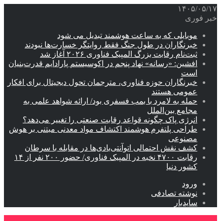
۱۴۰۵/۰۵/۱۷
خبر فوری
موبایلی که به ساعت هوشمند تبدیل می شود
خبرنگاران در طول جنگ فقط روایتگر خسارت‌ها نبودند
ثبت‌نام رقابت بزرگ المپیک فناوری ۲۰۲۶ آغاز شد
افشین: «رسانه» نهاد پنجم در اکوسیستم پارادایم قدرت‌بنیان
است
خبرنگاران حوزه فناوری، مترجمان تحول دیجیتال برای افکار
عمومی هستند
حمله به لامرد با بمب فسفری بود/ ارائه شواهد علمی به
مجامع بین‌الملل
انرژی پاک چگونه قواعد رقابت صنعتی را تغییر می‌دهد؟
طراحی پلتفرم هوشمند اکتشاف مواد معدنی مبتنی بر هوش
مصنوعی
کشف نقش احتمالی اتوآنتی‌بادی‌ها در مقابله با سرطان
رقابت ۴۷۰۰ نخبه در المپیک فناوری/ حضور ۲۰۰ نفر از ۱۴
کشور دنیا
ورود
نوشته تصادفی
سایدبار