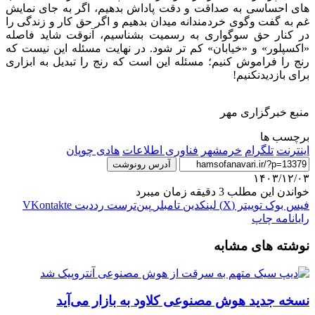
های احساسی به صداقت و دقت پاداش بدهیم، اگر به جای نمایش
غم به گفت وگوی خردمندانه میدان بدهیم و اگر حق کار و زندگی را
در کنار حق سوگواری به رسمیت بشناسیم، آنوقت شاید فاصله
«اکسپلور» و «خیابان» کم تر شود. در نهایت مسئله این نیست که
رنج را فراموش کنیم؛ مسئله این است که رنج را تبدیل به ابزاری
برای بازدیدنکنیم!
منبع خبرگزاری مهر
برچسب ها
اینترنت
تلگرام
خرمشهر
فناوری اطلاعات
هادی چوپان
آدرس رونوشت
۱۴۰۳/۱۲/۰۳
خواندن این مطلب 3 دقیقه زمان میبرد
فیس بوک
توییتر (X)
لینکدین
‫تامبلر
‫پین‌ترست
‫رددیت
‫VKontakte
رایانامه
چاپ
نوشته های مشابه
نسخه جدید هوش مصنوعی کلاود به بازار می‌آید