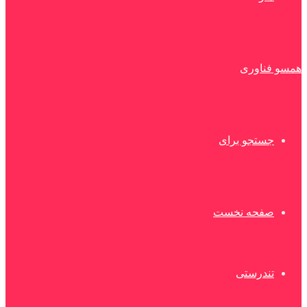
همسو فناوری
جستجو برای
صفحه نخست
تندرستی