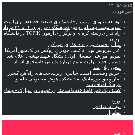
۱۴۰۵/۰۵/۱۵
خبر فوری
توسعه فناوری، مسیر رقابت‌پذیری صنعت قطعه‌سازی است
تمدید مهلت ثبت‌نام دومین نمایشگاه «فر ایران ۲» تا ۳۱ مرداد
راه‌اندازی رشته کره‌ای و برگزاری آزمون TOPIK در دانشگاه
تهران
متا از نخست وزیر هند عذرخواهی کرد
آغاز سرویس پولی تاکسی خودران زوکس در یک شهر آمریکا
تقویم آموزشی نیمسال اول دانشگاه شهید بهشتی اعلام شد
دستور جدید وزارت علوم درباره پذیرش دانشجوی استاد
محور ابلاغ شد
آخرین وضعیت امنیت سایبری زیرساخت‌های راه‌آهن کشور
آمار و بیوانفورماتیک به دانشکده هوش مصنوعی علم و
فرهنگ اضافه شد
کشف یک قمر ناشناخته با ساختاری عجیب در سیارک «نیسا»
ورود
نوشته تصادفی
سایدبار
منو