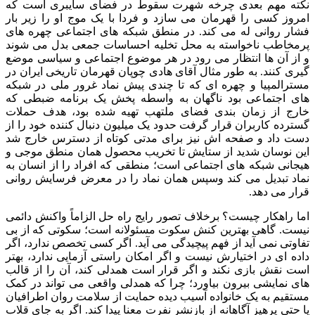
نکته مهم بعدی چرخه شهرت سقوط در فضای سایبری است که
امروز کسی را قهرمان می سازد و فردا با یک موج او را زیر بار
فشار روانی له می کند. در منطق شبکه های اجتماعی چهره های
پرمخاطب ناخواسته به محل تخلیه احساسات جمعی بدل می شوند
و از آن ها انتظار می رود در هر موضوع اجتماعی و سیاسی موضع
گیری کنند. به طور مثال آقای هادی چوپان قهرمان تاریخی ایران در
مسترالمپیا و چهره ای که تا چندی پیش نماد غرور ملی در شبکه
های اجتماعی بود ناگهان به واسطه پخش یک برنامه ضبطی که
خارج از زمان بندی فضای ملتهب تهیه شده بود، هدف حملات
گسترده کاربران قرار گرفت حدود یک میلیون دنبال کننده خود را از
دست داد و صفحه اش نیز برای مدتی کوتاه از دسترس خارج شد
این نوسان شدید از ستایش تا تخریب محصول همان منطق موجی و
هیجانی شبکه های اجتماعی است؛ منطقی که افراد را از انسان به
نماد تبدیل می کند وسپس همان نماد را در معرض فرسایش روانی
قرار می دهد.
اما راهکار چیست؟ برخلاف تصور رایج راه حل الزاماً واکنش دائمی
نیست. گاهی بهترین کنش سکوت مسئولانه است؛ سکوتی که از بی
تفاوتی نمی آید از فهم پیچیدگی می آید. اگر کسی تخصص ندارد، اگر
داده ای در اختیارش نیست و اگر امکان راستی آزمایی ندارد، بهتر
است نقش بازی نکند و اگر قرار است همدلی کند، آن را از قالب
های نمایشی بیرون بیاورد؛ چرا که همدلی واقعی می تواند در کمک
مستقیم به یک خانواده آسیب دیده حمایت از سلامت روان اطرافیان
یا حتی پرهیز آگاهانه از بازنشر نفرت معنا پیدا کند. اگر به جای قلاب