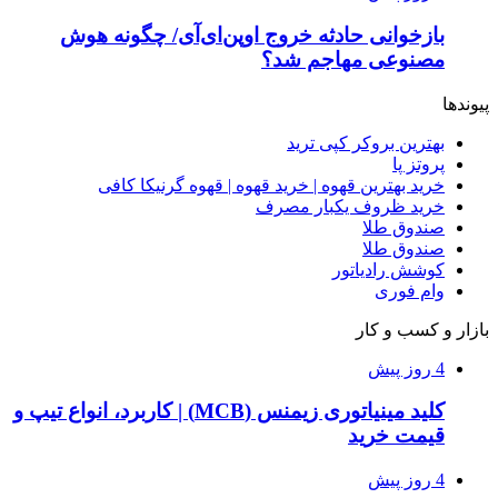
بازخوانی حادثه خروج اوپن‌ای‌آی/ چگونه هوش
مصنوعی مهاجم شد؟
پیوندها
بهترین بروکر کپی ترید
پروتز پا
خرید بهترین قهوه | خرید قهوه | قهوه گرنیکا کافی
خرید ظروف یکبار مصرف
صندوق طلا
صندوق طلا
کوشش رادیاتور
وام فوری
بازار و کسب و کار
4 روز پیش
کلید مینیاتوری زیمنس (MCB) | کاربرد، انواع تیپ و
قیمت خرید
4 روز پیش