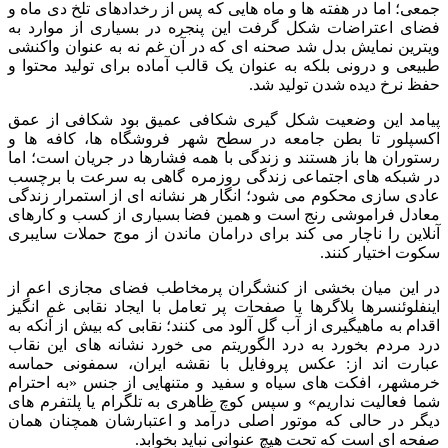
جمعی؛ اما در هفته ها و ماه هایی که پس از رخدادهای تلخ دی ماه و
فضای اعتراضات شکل گرفت این پنجره در بسیاری از موارد به
ویترین نمایش بدل شد صحنه ای که در آن غم نه به عنوان واکنشی
طبیعی و درونی بلکه به عنوان یک قالب آماده برای تولید محتوا و
حفظ نرخ دیده شدن تولید شد.
پیامد این وضعیت شکل گیری شکافی عمیق بود شکافی از عمق
اکسپلور تا بطن جامعه در سطح شهر فروشگاه ها، کافه ها و
رستوران ها باز هستند و زندگی با همه فشارها در جریان است؛ اما
در شبکه های اجتماعی زندگی روزمره گاهی به سرعت با برچسب
عادی سازی محکوم می شود؛ انگار هر نشانه ای از استمرار زندگی
معادل فراموشی رنج است و همین فضا بسیاری از کسب و کارهای
آنلاین را ناچار می کند برای درامان ماندن از موج حملات سایبری
سکوت اختیار کنند.
در این میان بخشی از کنشگران پرمخاطب فضای مجازی اعم از
اینفلوئنسرها بلاگرها یا صفحات پر تعامل با ایجاد نقابی غم انگیز
اقدام به ماهیگیری از آب گل آلود می کنند؛ نقابی که بیش از آنکه به
درد مردم بخورد به درد الگوریتم می خورد نشانه های این نقاب
عبارت اند از: عکس پروفایل با نقشه ایران، سمفونی حماسه
خرمشهر، افکت های سیاه و سفید و متنهایی از جنس «به احترام
شما فعالیت نداریم» و سپس کوچ ظاهری به تلگرام یا پلتفرم های
دیگر در حالی که موتور اصلی درآمد و اعتبارشان همچنان همان
صفحه ای است که تحت هیچ عنوانی نباید بخوابد.