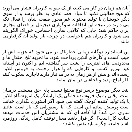
آنان هم زمان دو کار می کنند، از یک سو به کاربران فشار می آورند
که هیچ فعالیتی نکنید تا مبادا فضا عادی به نظر برسد و از سوی
دیگر خودشان با تولید محتوای غم محور صفحه شان را فعال نگه
می دارند در نتیجه این اتفاقات سوگواری دیجیتال بر فضای مجازی
ایران حاکم شد؛ جایی که کالایی سازی احساس، خوراک الگوریتم
می شود و کاربران هم ناخواسته در چرخه باز تولید آن گرفتارمی
مانند.
این استاندارد دوگانه زمانی خطرناک تر می شود که هزینه اش از
جیب کسب و کارهای آنلاین پرداخت شود. ما تجربه تلخ اختلال ها و
محدودیت های اینترنت را پشت سر گذاشته ایم و اکنون در آستانه
عید نوروز کسب و کارهایی که با هزار زحمت به فروش آنلاین
رسیده اند و بیش از هر زمان به درآمد نیاز دارند ناچارند سکوت کنند
تا از آماج تهدید و فحاشی در امان بمانند.
اینجا دیگر موضوع برسر نوع محتوا نیست پای حق معیشت درمیان
است. وقتی به یک فروشنده خانگی یک آرایشگر یک آموزشگاه آنلاین
یا یک تولید کننده کوچک گفته می شود اگر استوری بگذاری خیانت
است پرسش ساده این است که آیا رستورانی که باز است عادی
سازی می کند؟ آیا کافه ای که به مشتریان اش خدمات میدهد
خیانت کار است؟ اگر قرار باشد معیار توقف کامل زندگی روزمره
باشد جامعه چگونه باید نفس بکشد؟