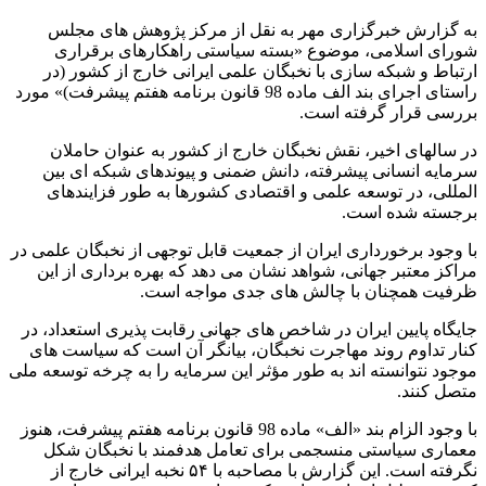
به گزارش خبرگزاری مهر به نقل از مرکز پژوهش های مجلس
شورای اسلامی، موضوع «بسته سیاستی راهکارهای برقراری
ارتباط و شبکه سازی با نخبگان علمی ایرانی خارج از کشور (در
راستای اجرای بند الف ماده 98 قانون برنامه هفتم پیشرفت)» مورد
بررسی قرار گرفته است.
در سالهای اخیر، نقش نخبگان خارج از کشور به عنوان حاملان
سرمایه انسانی پیشرفته، دانش ضمنی و پیوندهای شبکه ای بین
المللی، در توسعه علمی و اقتصادی کشورها به طور فزایندهای
برجسته شده است.
با وجود برخورداری ایران از جمعیت قابل توجهی از نخبگان علمی در
مراکز معتبر جهانی، شواهد نشان می دهد که بهره برداری از این
ظرفیت همچنان با چالش های جدی مواجه است.
جایگاه پایین ایران در شاخص های جهانی رقابت پذیری استعداد، در
کنار تداوم روند مهاجرت نخبگان، بیانگر آن است که سیاست های
موجود نتوانسته اند به طور مؤثر این سرمایه را به چرخه توسعه ملی
متصل کنند.
با وجود الزام بند «الف» ماده 98 قانون برنامه هفتم پیشرفت، هنوز
معماری سیاستی منسجمی برای تعامل هدفمند با نخبگان شکل
نگرفته است. این گزارش با مصاحبه با ۵۴ نخبه ایرانی خارج از