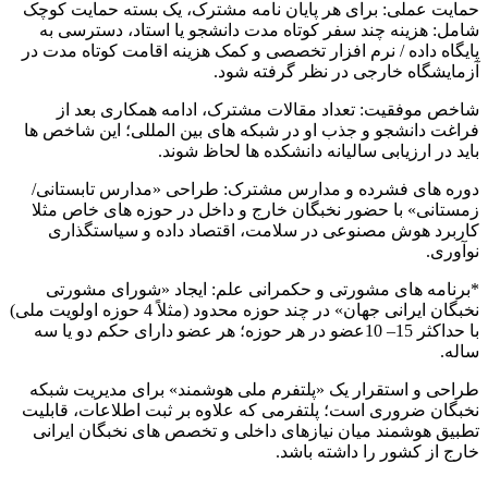
حمایت عملی: برای هر پایان نامه مشترک، یک بسته حمایت کوچک
شامل: هزینه چند سفر کوتاه مدت دانشجو یا استاد، دسترسی به
پایگاه داده / نرم افزار تخصصی و کمک هزینه اقامت کوتاه مدت در
آزمایشگاه خارجی در نظر گرفته شود.
شاخص موفقیت: تعداد مقالات مشترک، ادامه همکاری بعد از
فراغت دانشجو و جذب او در شبکه های بین المللی؛ این شاخص ها
باید در ارزیابی سالیانه دانشکده ها لحاظ شوند.
دوره های فشرده و مدارس مشترک: طراحی «مدارس تابستانی/
زمستانی» با حضور نخبگان خارج و داخل در حوزه های خاص مثلا
کاربرد هوش مصنوعی در سلامت، اقتصاد داده و سیاستگذاری
نوآوری.
*برنامه های مشورتی و حکمرانی علم: ایجاد «شورای مشورتی
نخبگان ایرانی جهان» در چند حوزه محدود (مثلاً 4 حوزه اولویت ملی)
با حداکثر 15– 10عضو در هر حوزه؛ هر عضو دارای حکم دو یا سه
ساله.
طراحی و استقرار یک «پلتفرم ملی هوشمند» برای مدیریت شبکه
نخبگان ضروری است؛ پلتفرمی که علاوه بر ثبت اطلاعات، قابلیت
تطبیق هوشمند میان نیازهای داخلی و تخصص های نخبگان ایرانی
خارج از کشور را داشته باشد.