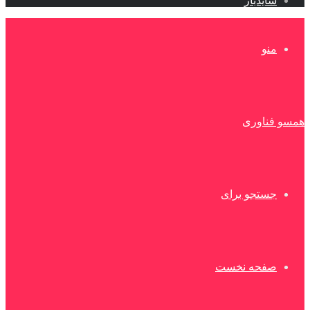
سایدبار
منو
همسو فناوری
جستجو برای
صفحه نخست