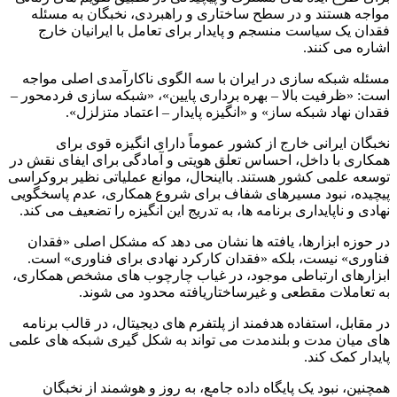
مواجه هستند و در سطح ساختاری و راهبردی، نخبگان به مسئله
فقدان یک سیاست منسجم و پایدار برای تعامل با ایرانیان خارج
اشاره می کنند.
مسئله شبکه سازی در ایران با سه الگوی ناکارآمدی اصلی مواجه
است: «ظرفیت بالا – بهره برداری پایین»، «شبکه سازی فردمحور –
فقدان نهاد شبکه ساز» و «انگیزه پایدار – اعتماد متزلزل».
نخبگان ایرانی خارج از کشور عموماً دارای انگیزه قوی برای
همکاری با داخل، احساس تعلق هویتی و آمادگی برای ایفای نقش در
توسعه علمی کشور هستند. بااینحال، موانع عملیاتی نظیر بروکراسی
پیچیده، نبود مسیرهای شفاف برای شروع همکاری، عدم پاسخگویی
نهادی و ناپایداری برنامه ها، به تدریج این انگیزه را تضعیف می کند.
در حوزه ابزارها، یافته ها نشان می دهد که مشکل اصلی «فقدان
فناوری» نیست، بلکه «فقدان کارکرد نهادی برای فناوری» است.
ابزارهای ارتباطی موجود، در غیاب چارچوب های مشخص همکاری،
به تعاملات مقطعی و غیرساختاریافته محدود می شوند.
در مقابل، استفاده هدفمند از پلتفرم های دیجیتال، در قالب برنامه
های میان مدت و بلندمدت می تواند به شکل گیری شبکه های علمی
پایدار کمک کند.
همچنین، نبود یک پایگاه داده جامع، به روز و هوشمند از نخبگان