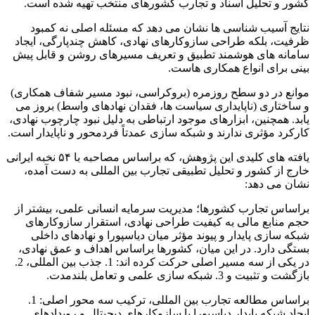
کشور و تحلیل اسناد و تجارب کشورهای منتخب تهیه شده است.
نتایج آسیب شناسی ها نشان می دهد که مسئله اصلی نه کمبود
ظرفیت، بلکه طراحی سازوکارهای نهادی، کاهش چندپارگی، ایجاد
سامانه های هوشمند تطبیق و تعریف مسیرهای روشن و قابل پیش
بینی برای انواع همکاری هاست.
موانع در دو سطح روزمره (بروکراسی، نبود مسیر شفاف همکاری)
و ساختاری (ناپایداری سیاست ها، فقدان نهادهای واسط) بروز می
یابد. همچنین، ابزارهای موجود ارتباطی به دلیل نبود چارچوب نهادی،
کارکرد مؤثری ندارند و شبکه سازی عمدتاً فردمحور و ناپایدار است.
یافته های کلیدی این پژوهش، که براساس مصاحبه با ۵۴ نخبه ایرانی
خارج از کشور و تحلیل تطبیقی تجارب بین المللی به دست آمده،
نشان می دهد:
براساس تجارب کشورها؛ مدیریت سرمایه انسانی علمی، بیشتر از
حجم منابع مالی به کیفیت طراحی نهادی، استقرار سازوکارهای
شبکه سازی پایدار و پیوند مؤثر میان دیاسپورا و نهادهای داخلی
بستگی دارد. در این میان، کشورها براساس اهداف و عمق نهادی،
در یکی از سه مسیر اصلی حرکت کرده اند: 1. جذب بین المللی، 2.
بازگشت و تثبیت و 3. شبکه سازی علمی و تعامل بلندمدت.
براساس مطالعه تجارب بین المللی، ترکیب سه محور اصلی: 1.
ایجاد شبکه پایدار دیاسپورا با سازوکارهای دیجیتال و رویدادهای