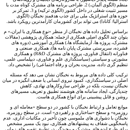
منظم (الگوی آلمان،) 2. طراحی برنامه های مشترک کوتاه مدت با
مسیر تثبیت شغلی در داخل کشور (الگوی ترکیه) و 3. تمرکز بر
حوزه های استراتژیک ملی برای جذب هدفمند نخبگان (الگوی
استرالیا/ کانادا) می تواند برای کشورمان کارآمدترین رویکرد باشد.
براساس تحلیل داده های نخبگان از منظر «نوع همکاری با ایران،» م
یتوان چند الگوی اصلی همکاری ازجمله: همکاری پژوهشی (مقالات
مشترک، پروژه ها، آزمایشگاه ها،) همکاری آموزشی (دوره های
فشرده، سرپرستی مشترک پایان نامه ها)، همکاری صنعتی و
فناورانه (انتقال فناوری، پروژه های مشترک R&D) و همکاری
مشورتی و سیاستی (سیاستگذاری علم و فناوری، دیپلماسی علمی،
تنظیم گری داده، مدیریت بحران و رفاه اجتماعی) را تشخیص داد.
ترکیب کلی داده های مربوط به نخبگان نشان می دهد که مسئله
اصلی در سیاستگذاری، کمبود نیروی انسانی یا ضعف انگیزه در میان
نخبگان نیست، بلکه در طراحی سازوکارهای نهادی، کاهش
چندپارگی، ایجاد سامانه های هوشمند تطبیق و تعریف مسیرهای
روشن و قابل پیشبینی برای انواع همکاری هاست.
موانع تعامل و ارتباط نخبگان با کشور در دو سطح «معامله ای و
روزمره» و سطح «ساختاری و راهبردی» است. در سطح روزمره،
نخبگان با دشواری های ملموسی چون تأخیر در مکاتبات اداری، عدم
پاسخگویی شفاف به پیشنهادهای همکاری، نبود یک مسیر مشخص
برای طرح ایده های مشترک و پیچیدگی در تطبیق تقویم های زمانی