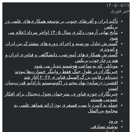
۱۴۰۵/۰۵/۱۷
خبر فوری
تأکید ایران و آفریقای جنوبی بر توسعه همکاری‌های علمی در
بریکس
نتایج نهایی آزمون دکتری سال ۱۴۰۵ اواخر مرداد اعلام می
شود
گسترش تبادل بورسیه و اجرای دوره های مشترک بین ایران
و اندونزی
گسترش همکاری‌های آموزشی، دانشگاهی و فناوری ایران و
هند درچارچوب بریکس
موبایلی که به ساعت هوشمند تبدیل می شود
خبرنگاران در طول جنگ فقط روایتگر خسارت‌ها نبودند
ثبت‌نام رقابت بزرگ المپیک فناوری ۲۰۲۶ آغاز شد
افشین: «رسانه» نهاد پنجم در اکوسیستم پارادایم قدرت‌بنیان
است
خبرنگاران حوزه فناوری، مترجمان تحول دیجیتال برای افکار
عمومی هستند
حمله به لامرد با بمب فسفری بود/ ارائه شواهد علمی به
مجامع بین‌الملل
ورود
نوشته تصادفی