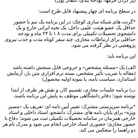
(پُر کردن فرمها، بودجه بندی، انتقال پول).
در سطح برنامه ای چهار پیشنهاد قابل طرح است:
*گرنت های شبکه سازی کوچک: در این برنامه یک تیم با حضور
حداقل یک عضو هیئت علمی داخل، یک نخبه ایرانی خارج و یک
دانشجوی تحصیلات تکمیلی برای مدت ۸ ۱ تا ۲۴ ماه و بودجه
حداقلی برای ارتباطات مجازی، چند سفر کوتاه مدت و جذب نیروی
پژوهشی در نظر گرفته می شود.
این برنامه باید:
الف) یک «مسئله مشخص» و خروجی قابل سنجش داشته باشد
(مقاله با ضریب تأثیر مشخص، بسته نرم افزاری متن باز، آزمایش
استاندارد، سیاست نامه، یا نمونه اولیه محصول)
ب) برنامه جلسات مجازی، تقسیم کار، و نقش هر طرف از ابتدا
نوشته شود؛ دفاتر دانشگاهی موظف به پایش این برنامه باشند.
*برنامه سرپرستی مشترک: تغییر آیین نامه ای: تعریف یک «مسیر
ویژه» برای پایان نامه های مشترک: دانشجو، استاد داخلی و استاد
خارجی همزمان در سامانه تحصیلات تکمیلی ثبت می شوند؛ دفاع با
حضور مجازی/ حضوری استاد خارجی انجام می شود و مدرک نام هر
دو راهنما را منعکس می کند.