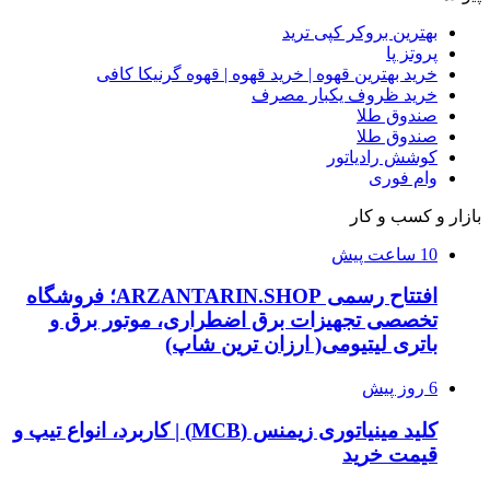
بهترین بروکر کپی ترید
پروتز پا
خرید بهترین قهوه | خرید قهوه | قهوه گرنیکا کافی
خرید ظروف یکبار مصرف
صندوق طلا
صندوق طلا
کوشش رادیاتور
وام فوری
بازار و کسب و کار
10 ساعت پیش
افتتاح رسمی ARZANTARIN.SHOP؛ فروشگاه
تخصصی تجهیزات برق اضطراری، موتور برق و
باتری لیتیومی( ارزان ترین شاپ)
6 روز پیش
کلید مینیاتوری زیمنس (MCB) | کاربرد، انواع تیپ و
قیمت خرید