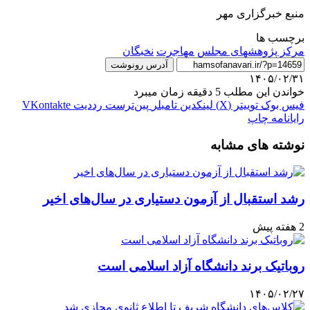
منبع خبرگزاری مهر
برچسب ها
مرکز پژوهشهای مجلس
مهاجرت
نخبگان
آدرس رونوشت
۱۴۰۵/۰۲/۳۱
خواندن این مطلب 5 دقیقه زمان میبرد
فیس بوک
توییتر (X)
لینکدین
‫تامبلر
‫پین‌ترست
‫رددیت
‫VKontakte
رایانامه
چاپ
نوشته های مشابه
رشد استقبال از آزمون دستیاری در سال‌های اخیر
2 هفته پیش
روباتیک برند دانشگاه آزاد اسلامی است
۱۴۰۵/۰۲/۲۷