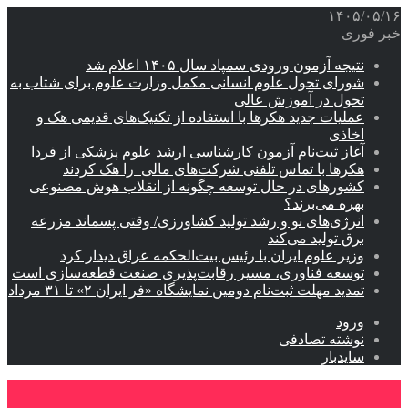
۱۴۰۵/۰۵/۱۶
خبر فوری
نتیجه آزمون ورودی سمپاد سال ۱۴۰۵ اعلام شد
شورای تحول علوم انسانی مکمل وزارت علوم برای شتاب به
تحول در آموزش عالی
عملیات جدید هکرها با استفاده از تکنیک‌های قدیمی هک و
اخاذی
آغاز ثبت‌نام‌ آزمون کارشناسی ارشد علوم پزشکی از فردا
هکرها با تماس تلفنی شرکت‌های مالی را هک کردند
کشورهای در حال توسعه چگونه از انقلاب هوش مصنوعی
بهره می‌برند؟
انرژی‌های نو و رشد تولید کشاورزی/ وقتی پسماند مزرعه‌
برق تولید می‌کند
وزیر علوم ایران با رئیس بیت‌الحکمه عراق دیدار کرد
توسعه فناوری، مسیر رقابت‌پذیری صنعت قطعه‌سازی است
تمدید مهلت ثبت‌نام دومین نمایشگاه «فر ایران ۲» تا ۳۱ مرداد
ورود
نوشته تصادفی
سایدبار