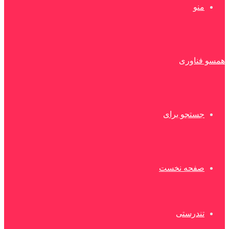
منو
همسو فناوری
جستجو برای
صفحه نخست
تندرستی