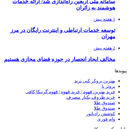
سامانه ملی اربعین راه‌اندازی شد/ ارائه خدمات
هوشمند به زائران
1 هفته پیش
توسعه خدمات ارتباطی و اینترنت رایگان در مرز
مهران
2 هفته پیش
مخالف ایجاد انحصار در حوزه فضای مجازی هستیم
پیوندها
بهترین بروکر کپی ترید
پروتز پا
خرید بهترین قهوه | خرید قهوه | قهوه گرنیکا کافی
خرید ظروف یکبار مصرف
صندوق طلا
صندوق طلا
کوشش رادیاتور
وام فوری