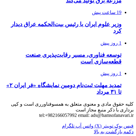
مزرعه‌ برق تولید می‌کند
19 ساعت پیش
وزیر علوم ایران با رئیس بیت‌الحکمه عراق دیدار
کرد
1 روز پیش
توسعه فناوری، مسیر رقابت‌پذیری صنعت
قطعه‌سازی است
1 روز پیش
تمدید مهلت ثبت‌نام دومین نمایشگاه «فر ایران ۲»
تا ۳۱ مرداد
کلیه حقوق مادی و معنوی متعلق به همسوفناورری است و کپی
برداری با ذکر منبع مجاز است
tel:+982166057992 email:
ads@hamsofanavari.ir
فیس بوک
توییتر (X)
واتس آپ
تلگرام
دکمه بازگشت به بالا