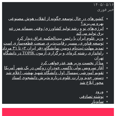
۱۴۰۵/۰۵/۱۶
خبر فوری
کشورهای در حال توسعه چگونه از انقلاب هوش مصنوعی
بهره می‌برند؟
انرژی‌های نو و رشد تولید کشاورزی/ وقتی پسماند مزرعه‌
برق تولید می‌کند
وزیر علوم ایران با رئیس بیت‌الحکمه عراق دیدار کرد
توسعه فناوری، مسیر رقابت‌پذیری صنعت قطعه‌سازی است
تمدید مهلت ثبت‌نام دومین نمایشگاه «فر ایران ۲» تا ۳۱ مرداد
راه‌اندازی رشته کره‌ای و برگزاری آزمون TOPIK در دانشگاه
تهران
متا از نخست وزیر هند عذرخواهی کرد
آغاز سرویس پولی تاکسی خودران زوکس در یک شهر آمریکا
تقویم آموزشی نیمسال اول دانشگاه شهید بهشتی اعلام شد
دستور جدید وزارت علوم درباره پذیرش دانشجوی استاد
محور ابلاغ شد
ورود
نوشته تصادفی
سایدبار