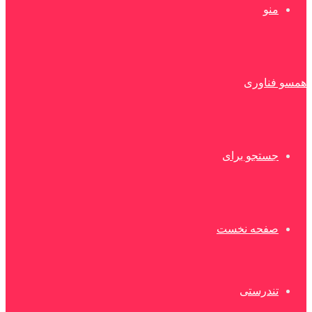
منو
همسو فناوری
جستجو برای
صفحه نخست
تندرستی