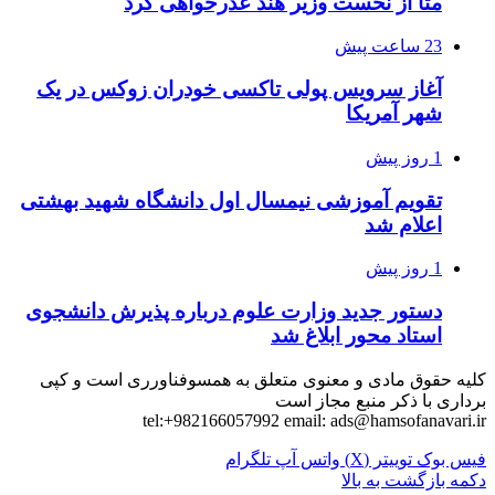
متا از نخست وزیر هند عذرخواهی کرد
23 ساعت پیش
آغاز سرویس پولی تاکسی خودران زوکس در یک
شهر آمریکا
1 روز پیش
تقویم آموزشی نیمسال اول دانشگاه شهید بهشتی
اعلام شد
1 روز پیش
دستور جدید وزارت علوم درباره پذیرش دانشجوی
استاد محور ابلاغ شد
کلیه حقوق مادی و معنوی متعلق به همسوفناورری است و کپی
برداری با ذکر منبع مجاز است
tel:+982166057992 email:
ads@hamsofanavari.ir
فیس بوک
توییتر (X)
واتس آپ
تلگرام
دکمه بازگشت به بالا