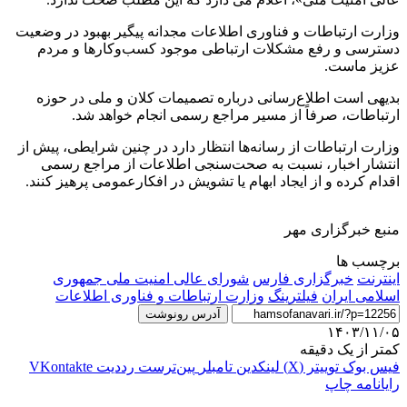
وزارت ارتباطات و فناوری اطلاعات مجدانه پیگیر بهبود در وضعیت
دسترسی و رفع مشکلات ارتباطی موجود کسب‌وکارها و مردم
عزیز ماست.
بدیهی است اطلاع‌رسانی درباره تصمیمات کلان و ملی در حوزه
ارتباطات، صرفاً از مسیر مراجع رسمی انجام خواهد شد.
وزارت ارتباطات از رسانه‌ها انتظار دارد در چنین شرایطی، پیش از
انتشار اخبار، نسبت به صحت‌سنجی اطلاعات از مراجع رسمی
اقدام کرده و از ایجاد ابهام یا تشویش در افکارعمومی پرهیز کنند.
منبع خبرگزاری مهر
برچسب ها
اینترنت
خبرگزاری فارس
شورای عالی امنیت ملی جمهوری
اسلامی ایران
فیلترینگ
وزارت ارتباطات و فناوری اطلاعات
آدرس رونوشت
۱۴۰۳/۱۱/۰۵
کمتر از یک دقیقه
فیس بوک
توییتر (X)
لینکدین
‫تامبلر
‫پین‌ترست
‫رددیت
‫VKontakte
رایانامه
چاپ