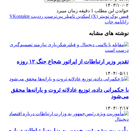
۱۴۰۳/۱۰/۰۲
خواندن این مطلب 1 دقیقه زمان میبرد
فیس بوک
توییتر (X)
لینکدین
‫تامبلر
‫پین‌ترست
‫رددیت
‫VKontakte
رایانامه
چاپ
نوشته های مشابه
تقدیر وزیر ارتباطات از اپراتور شجاع جنگ ۱۲ روزه
۱۴۰۴/۰۵/۱۱
با حکمرانی داده، توزیع عادلانه ثروت و یارانه‌ها محقق
می‌شود
۱۴۰۴/۰۲/۱۷
مأموریت ویژه رئیس‌جمهور به وزارت ارتباطات درباره