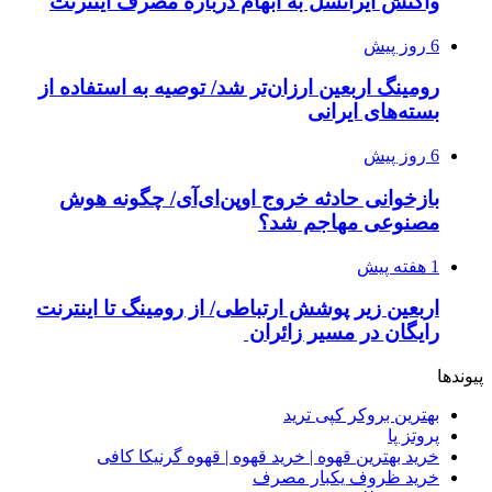
واکنش ایرانسل به ابهام درباره مصرف اینترنت
6 روز پیش
رومینگ اربعین ارزان‌تر شد/ توصیه به استفاده از
بسته‌های ایرانی
6 روز پیش
بازخوانی حادثه خروج اوپن‌ای‌آی/ چگونه هوش
مصنوعی مهاجم شد؟
1 هفته پیش
اربعین زیر پوشش ارتباطی/ از رومینگ تا اینترنت
رایگان در مسیر زائران
پیوندها
بهترین بروکر کپی ترید
پروتز پا
خرید بهترین قهوه | خرید قهوه | قهوه گرنیکا کافی
خرید ظروف یکبار مصرف