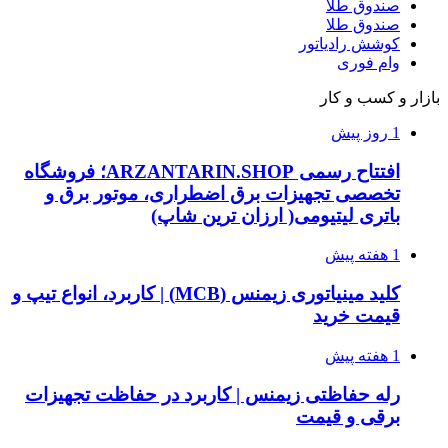
صندوق طلا
صندوق طلا
کوشش رادیاتور
وام فوری
بازار و کسب و کار
1 روز پیش
افتتاح رسمی ARZANTARIN.SHOP؛ فروشگاه
تخصصی تجهیزات برق اضطراری، موتور برق و
باتری لیتیومی( ارزان ترین شاپ)
1 هفته پیش
کلید مینیاتوری زیمنس (MCB) | کاربرد، انواع تیپ و
قیمت خرید
1 هفته پیش
رله حفاظتی زیمنس | کاربرد در حفاظت تجهیزات
برقی و قیمت