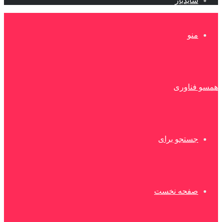
سایدبار
منو
همسو فناوری
جستجو برای
صفحه نخست