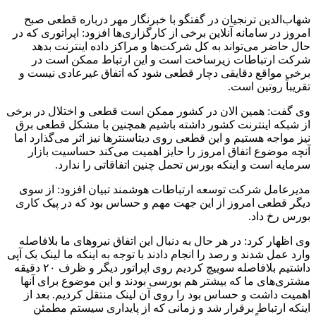
شهاب‌الدین ترنجیان در گفتگو با خبرنگار مهر درباره قطعی صبح
امروز در سامانه آنلاین برخی از کارگزاری‌ها افزود: اپراتوری که در
حال حاضر می‌تواند به کل شرکت‌ها و مراکز داده اینترنت بدهد
شرکت ارتباطات زیرساخت است و این ارتباط ممکن است در
برخی مواقع دقایقی دچار قطعی شود که اتفاق غیرعادی نیست و
تقریباً روتین است.
وی گفت: همین الان در کشور ممکن است قطعی و اختلال در برخی
از شبکه اینترنت کشور داشته باشیم همچنین با مشکل قطعی برق
نیز مواجه هستیم و این قطعی روی دیتاسنترها نیز اثر می‌گذارد اما
آنچه موضوع اتفاق امروز را حایز اهمیت می‌کند حساسیت بازار
سرمایه است و اینکه بورس تحمل چنین اتفاقاتی را ندارد.
مدیرعامل شرکت توسعه ارتباطات هوشمند تبیان افزود: از سوی
دیگر قطعی امروز از این جهت مهم و حساس بود که در پیک کاری
بورس رخ داد.
وی اظهار کرد: در هر حال به دنبال این اتفاق نیروهای ما بلافاصله
وارد عمل شدند و رصد را انجام دادند با توجه به اینکه ما لینک بک آپی
داشتیم بلافاصله سوییچ کردیم روی اپراتور دیگر و ظرف ۲۰ دقیقه
مشتری‌های ما که بیشتر هم بورسی بودند و این موضوع برای آنها
اهمیت داشت و حساس بود را روی آن لینک منتقل کردیم. بعد از
اینکه ارتباط برقرار شد و زمانی که از پایداری سیستم مطمئن