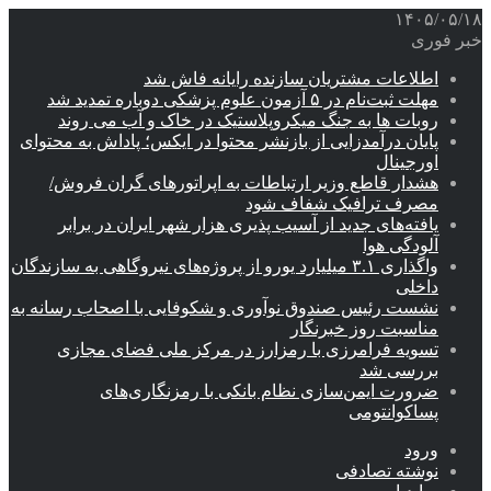
۱۴۰۵/۰۵/۱۸
خبر فوری
اطلاعات مشتریان سازنده رایانه فاش شد
مهلت ثبت‌نام در ۵ آزمون علوم پزشکی دوباره تمدید شد
روبات ها به جنگ میکروپلاستیک در خاک و آب می روند
پایان درآمدزایی از بازنشر محتوا در ایکس؛ پاداش به محتوای
اورجینال
هشدار قاطع وزیر ارتباطات به اپراتورهای گران فروش/
مصرف ترافیک شفاف شود
یافته‌های جدید از آسیب پذیری هزار شهر ایران در برابر
آلودگی هوا
واگذاری ۳.۱ میلیارد یورو از پروژه‌های نیروگاهی به سازندگان
داخلی
نشست رئیس صندوق نوآوری و شکوفایی با اصحاب رسانه به
مناسبت روز خبرنگار
تسویه فرامرزی با رمزارز در مرکز ملی فضای مجازی
بررسی شد
ضرورت ایمن‌سازی نظام بانکی با رمزنگاری‌های
پساکوانتومی
ورود
نوشته تصادفی