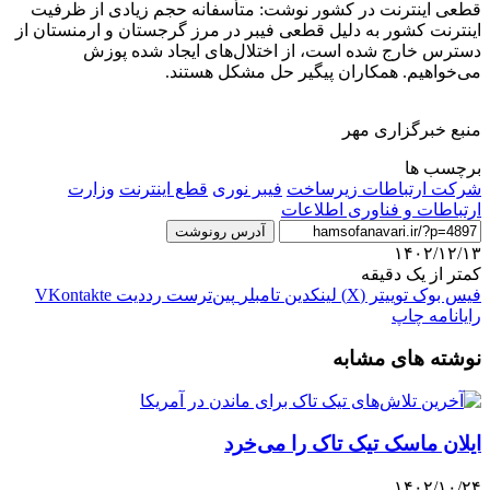
قطعی اینترنت در کشور نوشت: متأسفانه حجم زیادی از ظرفیت
اینترنت کشور به دلیل قطعی فیبر در مرز گرجستان و ارمنستان از
دسترس خارج شده است، از اختلال‌های ایجاد شده پوزش
می‌خواهیم. همکاران پیگیر حل مشکل هستند.
منبع خبرگزاری مهر
برچسب ها
شرکت ارتباطات زیرساخت
فیبر نوری
قطع اینترنت
وزارت
ارتباطات و فناوری اطلاعات
آدرس رونوشت
۱۴۰۲/۱۲/۱۳
کمتر از یک دقیقه
فیس بوک
توییتر (X)
لینکدین
‫تامبلر
‫پین‌ترست
‫رددیت
‫VKontakte
رایانامه
چاپ
نوشته های مشابه
ایلان ماسک تیک تاک را می‌خرد
۱۴۰۲/۱۰/۲۴