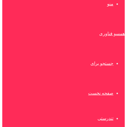
منو
همسو فناوری
جستجو برای
صفحه نخست
تندرستی