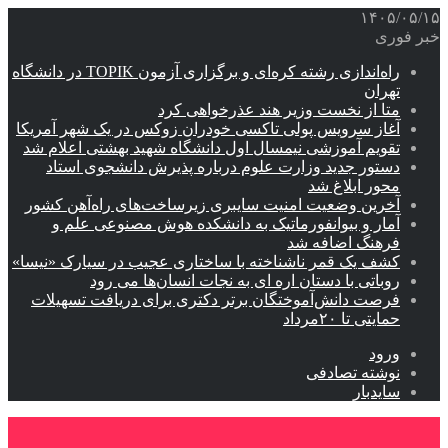
۱۴۰۵/۰۵/۱۵
خبر فوری
راه‌اندازی رشته کره‌ای و برگزاری آزمون TOPIK در دانشگاه
تهران
متا از نخست وزیر هند عذرخواهی کرد
آغاز سرویس پولی تاکسی خودران زوکس در یک شهر آمریکا
تقویم آموزشی نیمسال اول دانشگاه شهید بهشتی اعلام شد
دستور جدید وزارت علوم درباره پذیرش دانشجوی استاد
محور ابلاغ شد
آخرین وضعیت امنیت سایبری زیرساخت‌های راه‌آهن کشور
آمار و بیوانفورماتیک به دانشکده هوش مصنوعی علم و
فرهنگ اضافه شد
کشف یک قمر ناشناخته با ساختاری عجیب در سیارک «نیسا»
روباتی با دستان اره ای به نجات انسان‌ها می رود
فرصت دانش‌آموختگان برتر دکتری‌ برای دریافت تسهیلات
حمایتی تا ۲۰مرداد
ورود
نوشته تصادفی
سایدبار