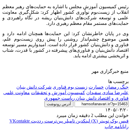
رئیس کمیسیون آموزش مجلس با اشاره به حمایت‌های رهبر معظم
انقلاب از زیست‌بوم نوآوری کشور اظهار کرد: شکل‌گیری معاونت
علمی و توسعه شرکت‌های دانش‌بنیان ریشه در نگاه راهبردی و
حمایت‌های مستمر مقام معظم رهبری دارد.
وی در پایان خاطرنشان کرد: این حمایت‌ها همچنان ادامه دارد و
همین موضوع چشم‌انداز روشنی را پیش روی زیست‌بوم علم،
فناوری و دانش‌بنیان کشور قرار داده است. امیدواریم مسیر توسعه
اقتصاد دانش‌بنیان و فناوری‌های پیشرفته در کشور با قدرت، شتاب
و اثربخشی بیشتری ادامه یابد.
منبع خبرگزاری مهر
برچسب ها
جنگ رمضان
خسارت
زیست بوم فناوری
شرکت دانش بنیان
علیرضا منادی سفیدان
کمیسیون آموزش و تحقیقات
معاونت علمی
فناوری و اقتصاد دانش بنیان ریاست جمهوری
آدرس رونوشت
۱۴۰۵/۰۳/۲۰
خواندن این مطلب 2 دقیقه زمان میبرد
فیس بوک
توییتر (X)
لینکدین
‫تامبلر
‫پین‌ترست
‫رددیت
‫VKontakte
رایانامه
چاپ