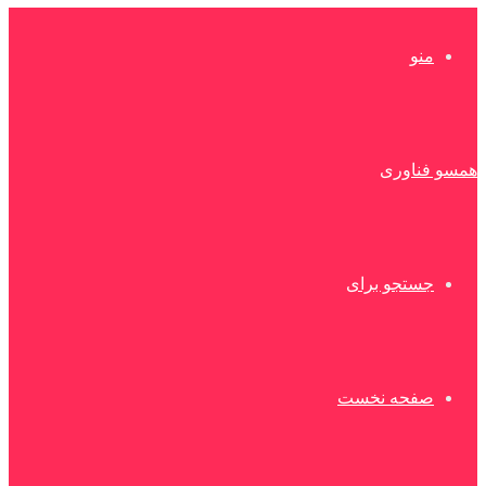
منو
همسو فناوری
جستجو برای
صفحه نخست