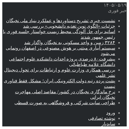
۱۴۰۵/۰۵/۱۹
خبر فوری
نشست خبری تشریح دستاوردها و عملکرد بنیاد ملی نخبگان
جزئیات «الگوی نوین تغذیه دانشجویی» بررسی شد
اساتید برای حل آلودگی محیط زیست خواستار جلسه فوری با
رئیس جمهور شدند
۳۲۸۴ زمین و واحد مسکونی به نخبگان واگذار شد
سیستم آبیاری مبتنی بر هوش مصنوعی در اصفهان رونمایی
می‌شود
پیشرفت۸۰ درصدی پروژه احداث دانشکده علوم اجتماعی
دانشگاه علامه طباطبائی
بررسی همکاری وزارت علوم و ارتباطات برای تحول دیجیتال
نشر علمی
پشت پرده رتبه دولت الکترونیکی ایران؛ مشکل فقط فناوری
نیست
نرخ ماندگاری نخبگان در کشور/ مقاصد اصلی مهاجرت
نخبگان ایرانی
طراحی سایت شرکتی و فروشگاهی به صورت قسطی
ورود
نوشته تصادفی
سایدبار