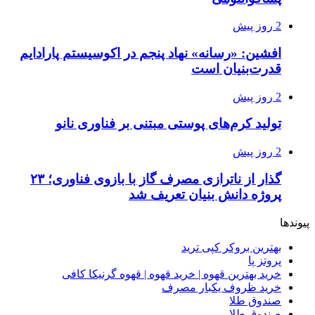
2 روز پیش
افشین: «رسانه» نهاد پنجم در اکوسیستم پارادایم
قدرت‌بنیان است
2 روز پیش
تولید کرم‌های پوستی مبتنی بر فناوری نانو
2 روز پیش
گذار از ناترازی مصرف گاز با بازوی فناوری؛ ۲۳
پروژه دانش بنیان تعریف شد
پیوندها
بهترین بروکر کپی ترید
پروتز پا
خرید بهترین قهوه | خرید قهوه | قهوه گرنیکا کافی
خرید ظروف یکبار مصرف
صندوق طلا
صندوق طلا