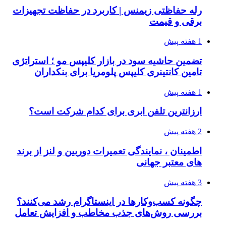
رله حفاظتی زیمنس | کاربرد در حفاظت تجهیزات
برقی و قیمت
1 هفته پیش
تضمین حاشیه سود در بازار کلیپس مو ؛ استراتژی
تامین کانتینری کلیپس پلومریا برای بنکداران
1 هفته پیش
ارزانترین تلفن ابری برای کدام شرکت است؟
2 هفته پیش
اطمینان ، نمایندگی تعمیرات دوربین و لنز از برند
های معتبر جهانی
3 هفته پیش
چگونه کسب‌وکارها در اینستاگرام رشد می‌کنند؟
بررسی روش‌های جذب مخاطب و افزایش تعامل