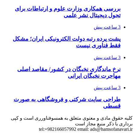
بررسی همکاری وزارت علوم و ارتباطات برای
تحول دیجیتال نشر علمی
3 ساعت پیش
پشت پرده رتبه دولت الکترونیکی ایران؛ مشکل
فقط فناوری نیست
3 ساعت پیش
نرخ ماندگاری نخبگان در کشور/ مقاصد اصلی
مهاجرت نخبگان ایرانی
3 ساعت پیش
طراحی سایت شرکتی و فروشگاهی به صورت
قسطی
کلیه حقوق مادی و معنوی متعلق به همسوفناورری است و کپی
برداری با ذکر منبع مجاز است
tel:+982166057992 email:
ads@hamsofanavari.ir