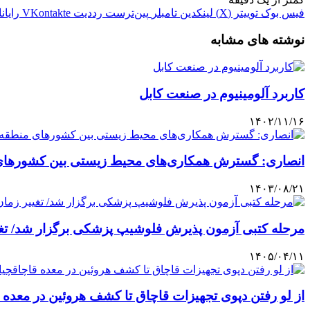
فیس بوک
توییتر (X)
لینکدین
‫تامبلر
‫پین‌ترست
‫رددیت
‫VKontakte
رایان
نوشته های مشابه
کاربرد آلومینیوم در صنعت کابل
۱۴۰۲/۱۱/۱۶
انصاری: گسترش همکاری‌های محیط زیستی بین کشوره
۱۴۰۳/۰۸/۲۱
مرحله کتبی آزمون پذیرش فلوشیپ پزشکی برگزار شد/ تغ
۱۴۰۵/۰۴/۱۱
از لو رفتن دپوی تجهیزات قاچاق تا کشف هروئین در معده 