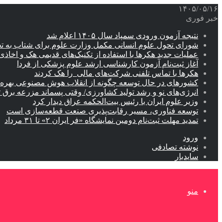
۱۴۰۵/۰۵/۱۶
خبر فوری
نتیجه آزمون ورودی سمپاد سال ۱۴۰۵ اعلام شد
شورای تحول علوم انسانی مکمل وزارت علوم برای شتاب به ت
عملیات جدید هکرها با استفاده از تکنیک‌های قدیمی هک و اخاذی
آغاز ثبت‌نام‌ آزمون کارشناسی ارشد علوم پزشکی از فردا
هکرها با تماس تلفنی شرکت‌های مالی را هک کردند
کشورهای در حال توسعه چگونه از انقلاب هوش مصنوعی بهره م
انرژی‌های نو و رشد تولید کشاورزی/ وقتی پسماند مزرعه‌ برق ت
وزیر علوم ایران با رئیس بیت‌الحکمه عراق دیدار کرد
توسعه فناوری، مسیر رقابت‌پذیری صنعت قطعه‌سازی است
تمدید مهلت ثبت‌نام دومین نمایشگاه «فر ایران ۲» تا ۳۱ مرداد
ورود
نوشته تصادفی
سایدبار
منو