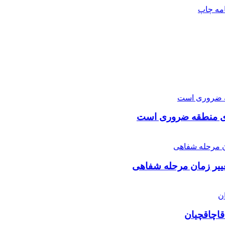
امه
چاپ
ای منطقه ضروری است
ییر زمان مرحله شفاهی
قاچاقچیان