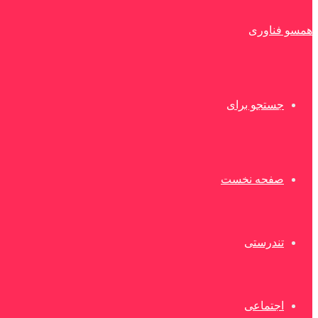
همسو فناوری
جستجو برای
صفحه نخست
تندرستی
اجتماعی