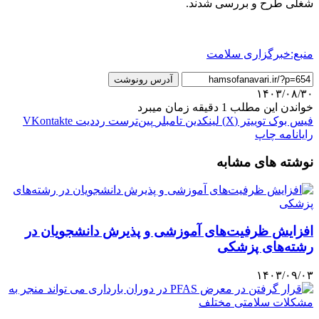
شغلی طرح و بررسی شدند.
منبع:خبرگزاری سلامت
آدرس رونوشت
۱۴۰۳/۰۸/۳۰
خواندن این مطلب 1 دقیقه زمان میبرد
فیس بوک
توییتر (X)
لینکدین
‫تامبلر
‫پین‌ترست
‫رددیت
‫VKontakte
رایانامه
چاپ
نوشته های مشابه
افزایش ظرفیت‌های آموزشی و پذیرش دانشجویان در
رشته‌های پزشکی
۱۴۰۳/۰۹/۰۳