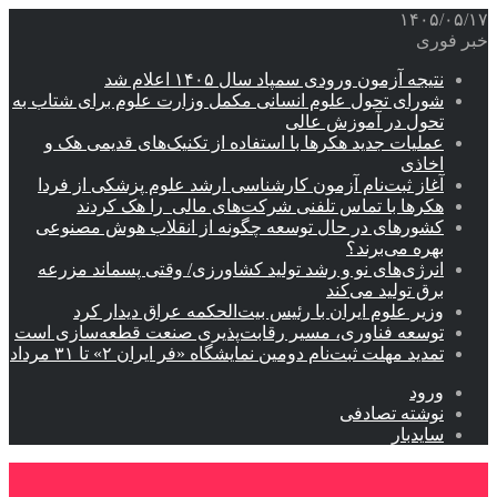
۱۴۰۵/۰۵/۱۷
خبر فوری
نتیجه آزمون ورودی سمپاد سال ۱۴۰۵ اعلام شد
شورای تحول علوم انسانی مکمل وزارت علوم برای شتاب به
تحول در آموزش عالی
عملیات جدید هکرها با استفاده از تکنیک‌های قدیمی هک و
اخاذی
آغاز ثبت‌نام‌ آزمون کارشناسی ارشد علوم پزشکی از فردا
هکرها با تماس تلفنی شرکت‌های مالی را هک کردند
کشورهای در حال توسعه چگونه از انقلاب هوش مصنوعی
بهره می‌برند؟
انرژی‌های نو و رشد تولید کشاورزی/ وقتی پسماند مزرعه‌
برق تولید می‌کند
وزیر علوم ایران با رئیس بیت‌الحکمه عراق دیدار کرد
توسعه فناوری، مسیر رقابت‌پذیری صنعت قطعه‌سازی است
تمدید مهلت ثبت‌نام دومین نمایشگاه «فر ایران ۲» تا ۳۱ مرداد
ورود
نوشته تصادفی
سایدبار