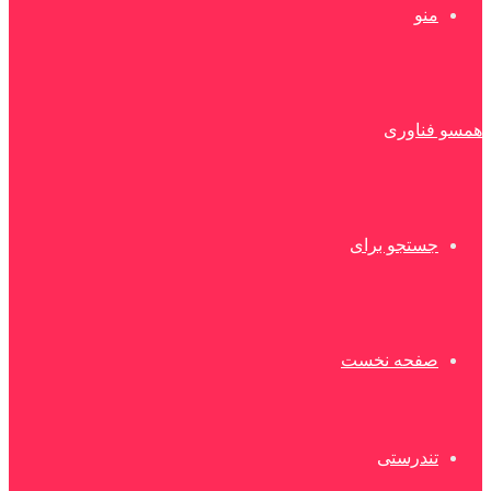
منو
همسو فناوری
جستجو برای
صفحه نخست
تندرستی