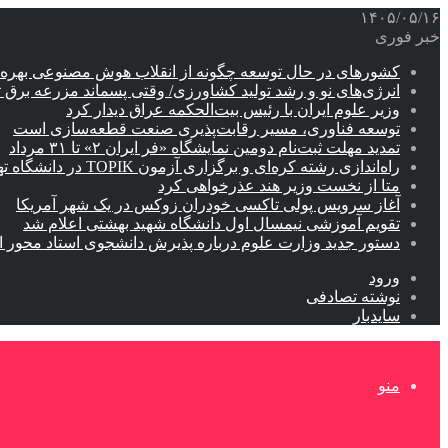
۱۴۰۵/۰۵/۱۶
خبر فوری
کشورهای در حال توسعه چگونه از انقلاب هوش مصنوعی بهره م
انرژی‌های نو و رشد تولید کشاورزی/ وقتی پسماند مزرعه‌ برق ت
وزیر علوم ایران با رئیس بیت‌الحکمه عراق دیدار کرد
توسعه فناوری، مسیر رقابت‌پذیری صنعت قطعه‌سازی است
تمدید مهلت ثبت‌نام دومین نمایشگاه «فر ایران ۲» تا ۳۱ مرداد
راه‌اندازی رشته کره‌ای و برگزاری آزمون TOPIK در دانشگاه تهران
متا از نخست وزیر هند عذرخواهی کرد
آغاز سرویس پولی تاکسی خودران زوکس در یک شهر آمریکا
تقویم آموزشی نیمسال اول دانشگاه شهید بهشتی اعلام شد
دستور جدید وزارت علوم درباره پذیرش دانشجوی استاد محور اب
ورود
نوشته تصادفی
سایدبار
منو