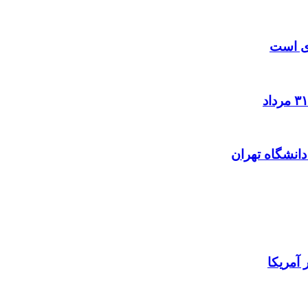
زی است
آمریکا