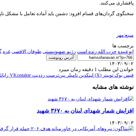
پافشاری می‌کنند.
سخنگوی گردان‌های قسام افزود: دشمن باید آماده تعامل با مشکل ناپ
منبع:مهر
برچسب ها
ابوعبیده
حزب الله زنده است
رژیم صهیونیستی
طوفان الاقصی
غزه
گ
آدرس رونوشت
۱۴۰۳/۰۹/۰۲
خواندن این مطلب 1 دقیقه زمان میبرد
فیس بوک
توییتر (X)
لینکدین
‫تامبلر
‫پین‌ترست
‫رددیت
‫VKontakte
رایان
نوشته های مشابه
افزایش شمار شهدای لبنان به ۳۶۷۰ شهید
۱۴۰۳/۰۹/۰۳