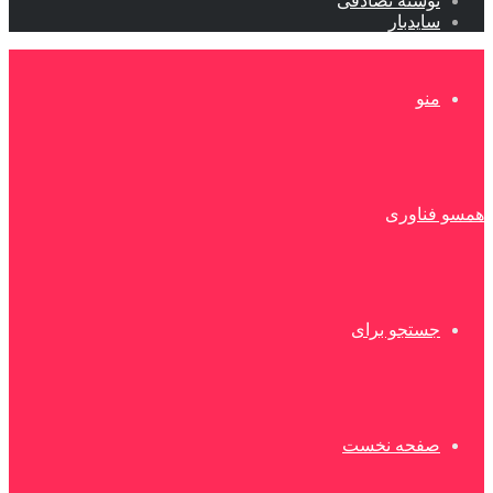
نوشته تصادفی
سایدبار
منو
همسو فناوری
جستجو برای
صفحه نخست