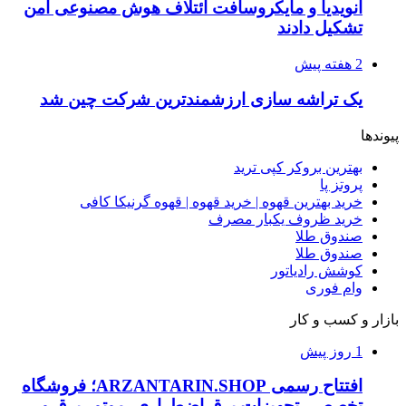
انویدیا و مایکروسافت ائتلاف هوش مصنوعی امن
تشکیل دادند
2 هفته پیش
یک تراشه سازی ارزشمندترین شرکت چین شد
پیوندها
بهترین بروکر کپی ترید
پروتز پا
خرید بهترین قهوه | خرید قهوه | قهوه گرنیکا کافی
خرید ظروف یکبار مصرف
صندوق طلا
صندوق طلا
کوشش رادیاتور
وام فوری
بازار و کسب و کار
1 روز پیش
افتتاح رسمی ARZANTARIN.SHOP؛ فروشگاه
تخصصی تجهیزات برق اضطراری، موتور برق و