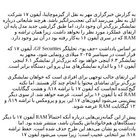
به گزارش خبرگزاری مهر به نقل از گیزموچاینا، آیفون ۱۷ شرکت
اپل به نظر می‌رسد اندکی تعجب‌برانگیز باشد. هرچند شایعاتی درباره
نمایشگر بزرگ‌تر آن وجود دارد، اما طبق گزارشی جدید مدل پایه آن
ارتقای عملکرد مورد نظر را نخواهد داشت. زیرا همان تراشه و
RAM که در سری آیفون ۱۶ به‌کار رفته بود در آن نیز وجود دارد.
بر اساس یادداشت «جف پو»، تحلیلگر GF Securities، آیفون ۱۷ که
قرار است در سپتامبر ۲۰۲۵ میلادی رونمایی شود، مجهز به
نمایشگر ۶.۳ اینچی خواهد بود که بزرگ‌تر از نمایشگر ۶.۱ اینچی
آیفون ۱۶ و با اندازه نمایشگرهای مدل پرو این دستگاه برابر است.
این ارتقای جالب توجهی برای افرادی است که خواهان نمایشگری
بزرگ‌تر برای تماشای محتوا یا انجام چند کار هستند. اما نکته
گیج‌کننده آنجاست که آیفون ۱۷ با تراشه A۱۸ و هشت گیگابایت
RAM که با آیفون ۱۶ برابر است، عرضه خواهد شد. از سوی دیگر
پیش‌بینی می‌شود آیفون‌های ۱۷ ایر، پرو و پرومکس با تراشه A۱۹ و
۱۲ گیگابایت RAM عرضه شوند.
پیش از این گمانه‌زنی‌هایی درباره آنکه احتمالاً RAM آیفون ۱۷ با دیگر
دستگاه‌های هم‌خانواده‌اش یکسان باشد، منتشر شده بود. اما
یادداشت پو نشان می‌دهد این طرح حذف شده است. حفظ تراشه
A۱۸ نیز انتخابی عجیب است؛ زیرا سبب می‌شود آیفون ۱۷