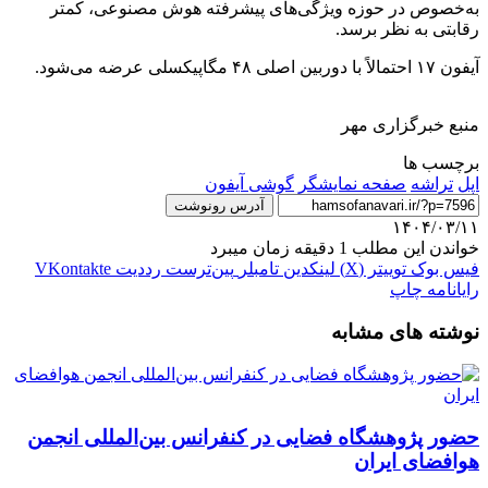
به‌خصوص در حوزه ویژگی‌های پیشرفته هوش مصنوعی، کمتر
رقابتی به نظر برسد.
آیفون ۱۷ احتمالاً با دوربین اصلی ۴۸ مگاپیکسلی عرضه می‌شود.
منبع خبرگزاری مهر
برچسب ها
اپل
تراشه
صفحه نمایشگر
گوشی آیفون
آدرس رونوشت
۱۴۰۴/۰۳/۱۱
خواندن این مطلب 1 دقیقه زمان میبرد
فیس بوک
توییتر (X)
لینکدین
‫تامبلر
‫پین‌ترست
‫رددیت
‫VKontakte
رایانامه
چاپ
نوشته های مشابه
حضور پژوهشگاه فضایی در کنفرانس بین‌المللی انجمن
هوافضای ایران