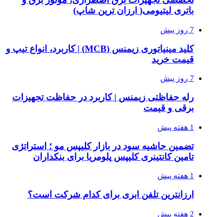
باتری لیتیومی( ارزان ترین شاپ)
7 روز پیش
کلید مینیاتوری زیمنس (MCB) | کاربرد، انواع تیپ و
قیمت خرید
7 روز پیش
رله حفاظتی زیمنس | کاربرد در حفاظت تجهیزات
برقی و قیمت
1 هفته پیش
تضمین حاشیه سود در بازار کلیپس مو ؛ استراتژی
تامین کانتینری کلیپس پلومریا برای بنکداران
1 هفته پیش
ارزانترین تلفن ابری برای کدام شرکت است؟
2 هفته پیش