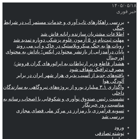
۱۴۰۵/۰۵/۱۸
خبر فوری
بررسی راهکارهای تاب آوری و خدمات مستمر آب در شرایط
جنگی
اطلاعات مشتریان سازنده رایانه فاش شد
مهلت ثبت‌نام در ۵ آزمون علوم پزشکی دوباره تمدید شد
روبات ها به جنگ میکروپلاستیک در خاک و آب می روند
پایان درآمدزایی از بازنشر محتوا در ایکس؛ پاداش به محتوای
اورجینال
هشدار قاطع وزیر ارتباطات به اپراتورهای گران فروش/
مصرف ترافیک شفاف شود
یافته‌های جدید از آسیب پذیری هزار شهر ایران در برابر
آلودگی هوا
واگذاری ۳.۱ میلیارد یورو از پروژه‌های نیروگاهی به سازندگان
داخلی
نشست رئیس صندوق نوآوری و شکوفایی با اصحاب رسانه به
مناسبت روز خبرنگار
تسویه فرامرزی با رمزارز در مرکز ملی فضای مجازی
بررسی شد
ورود
نوشته تصادفی