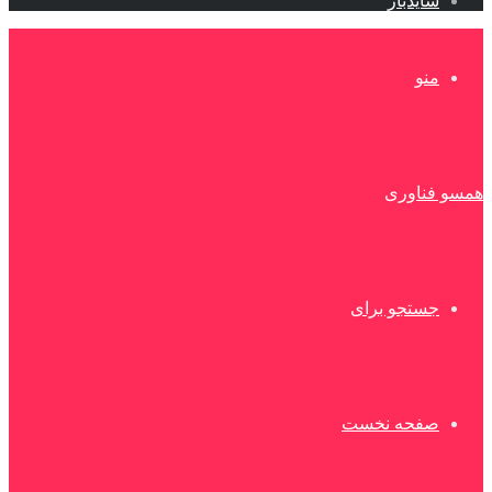
سایدبار
منو
همسو فناوری
جستجو برای
صفحه نخست