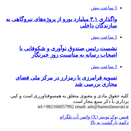
3 ساعت پیش
واگذاری ۳.۱ میلیارد یورو از پروژه‌های نیروگاهی به
سازندگان داخلی
3 ساعت پیش
نشست رئیس صندوق نوآوری و شکوفایی با
اصحاب رسانه به مناسبت روز خبرنگار
3 ساعت پیش
تسویه فرامرزی با رمزارز در مرکز ملی فضای
مجازی بررسی شد
کلیه حقوق مادی و معنوی متعلق به همسوفناورری است و کپی
برداری با ذکر منبع مجاز است
tel:+982166057992 email:
ads@hamsofanavari.ir
فیس بوک
توییتر (X)
واتس آپ
تلگرام
دکمه بازگشت به بالا