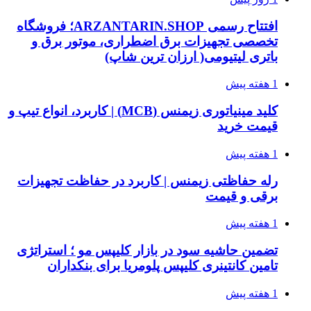
افتتاح رسمی ARZANTARIN.SHOP؛ فروشگاه
تخصصی تجهیزات برق اضطراری، موتور برق و
باتری لیتیومی( ارزان ترین شاپ)
1 هفته پیش
کلید مینیاتوری زیمنس (MCB) | کاربرد، انواع تیپ و
قیمت خرید
1 هفته پیش
رله حفاظتی زیمنس | کاربرد در حفاظت تجهیزات
برقی و قیمت
1 هفته پیش
تضمین حاشیه سود در بازار کلیپس مو ؛ استراتژی
تامین کانتینری کلیپس پلومریا برای بنکداران
1 هفته پیش