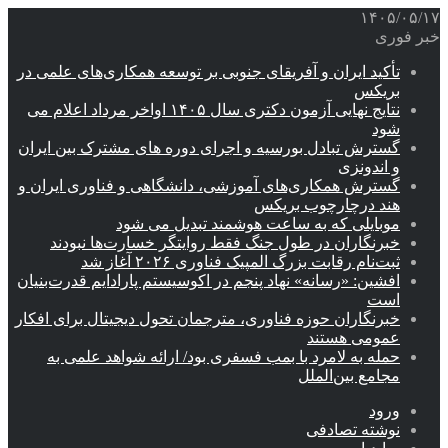
۱۴۰۵/۰۵/۱۷
خبر فوری
تأکید ایران و آفریقای جنوبی بر توسعه همکاری‌های علمی در
بریکس
نتایج نهایی آزمون دکتری سال ۱۴۰۵ اواخر مرداد اعلام می
شود
گسترش تبادل بورسیه و اجرای دوره های مشترک بین ایران
و اندونزی
گسترش همکاری‌های آموزشی، دانشگاهی و فناوری ایران و
هند درچارچوب بریکس
موبایلی که به ساعت هوشمند تبدیل می شود
خبرنگاران در طول جنگ فقط روایتگر خسارت‌ها نبودند
ثبت‌نام رقابت بزرگ المپیک فناوری ۲۰۲۶ آغاز شد
افشین: «رسانه» نهاد پنجم در اکوسیستم پارادایم قدرت‌بنیان
است
خبرنگاران حوزه فناوری، مترجمان تحول دیجیتال برای افکار
عمومی هستند
حمله به لامرد با بمب فسفری بود/ ارائه شواهد علمی به
مجامع بین‌الملل
ورود
نوشته تصادفی