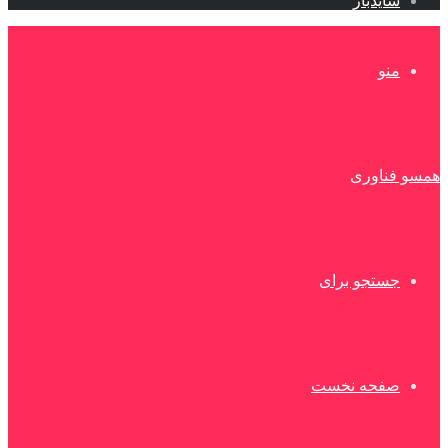
سایدبار
منو
همسو فناوری
جستجو برای
صفحه نخست