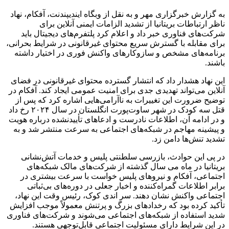
به گزارش خبرگزاری مهر و به نقل از وبگاه ایندیپندنت، آفکام، نهاد
ناظر ارتباطات بریتانیا از تشدید الزامات ایمنی آنلاین برای
شرکت‌های فناوری خبر داد و اعلام کرد پلتفرم‌های دیجیتال باید
برای مقابله با گسترش سریع محتوای غیرقانونی در شرایط بحرانی،
برنامه‌های مشخص و سازوکارهای واکنش فوری در اختیار داشته
باشند.
این نهاد هشدار داد که انتشار گسترده محتوای غیرقانونی در فضای
آنلاین می‌تواند تهدیدی جدی برای امنیت عمومی ایجاد کند. آفکام در
توضیح ضرورت این تغییرات به ناآرامی‌هایی اشاره کرد که پس از
قتل سه کودک در شهر ساوت‌پورت انگلستان در سال ۲۰۲۴ رخ داد
و در ادامه آن، اطلاعات نادرست و ادعاهای تأییدنشده درباره هویت
و پیشینه مهاجم در شبکه‌های اجتماعی به سرعت منتشر شد و به
تشدید تنش‌ها دامن زد.
در پی این حوادث، بازرسی سلطنتی پلیس و خدمات آتش‌نشانی
بریتانیا در ماه می سال گذشته از شرکت‌های مالک شبکه‌های
اجتماعی، آفکام و نیروهای پلیس خواست با سرعت بیشتری در
برابر اطلاعات گمراه‌کننده و اخبار جعلی در دوره‌های بی‌ثباتی
اجتماعی واکنش نشان دهند. سر اندی کوک، رئیس وقت این نهاد،
تأکید کرده بود که رخدادهای بزرگ و پرتنش معمولاً موجب افزایش
شدید استفاده از شبکه‌های اجتماعی می‌شوند و شرکت‌های فناوری
در این شرایط دارای مسئولیت اجتماعی قابل‌توجهی هستند.