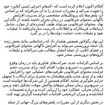
آفکام اکنون اعلام کرده است که «کدهای اجرایی ایمنی آنلاین» خود
را تقویت می‌کند و مقررات جدیدی را به آن می‌افزاید که بر اساس
آن، پلتفرم‌ها باید پروتکل‌های مشخصی برای مدیریت افزایش
ناگهانی محتوای غیرقانونی در زمان بحران داشته باشند. از نگاه این
نهاد، محتوای غیرقانونی می‌تواند طیف گسترده‌ای از موارد، شامل
ارتباطات فریبکارانه و اطلاعات نادرست سازمان‌یافته تا عملیات‌
نفوذ و تبلیغات تحت حمایت دولت‌ها را در بر گیرد.
این نهاد رگولاتور همچنین هشدار داد که رخدادهایی مانند پخش زنده
یک حمله تروریستی می‌تواند به افزایش ناگهانی محتوای غیرقانونی
در فضای آنلاین، از جمله انتشار مطالب نفرت‌پراکنانه و تبلیغات
گروه‌های تروریستی منجر شود.
بر اساس الزامات جدید، شرکت‌های فناوری باید در زمان وقوع
بحران به‌صورت «سریع و مؤثر» اقدام کنند، برای مدیریت حجم
فزاینده محتوای غیرقانونی ظرفیت‌های عملیاتی خود را افزایش
دهند و از تبدیل شدن پلتفرم‌هایشان به بستری برای ارتکاب یا تسهیل
جرایم جلوگیری نمایند. آفکام همچنین از این شرکت‌ها خواسته است
در سریع‌ترین زمان ممکن تیم‌های واکنش موقت تشکیل دهند و پس
از پایان بحران، عملکرد خود را ارزیابی کرده و درباره تصمیمات
اتخاذشده و میزان اثربخشی اقدامات انجام‌شده گزارش تهیه کنند.
در بخش دیگری از این مقررات، پلتفرم‌های بزرگ جهانی از جمله