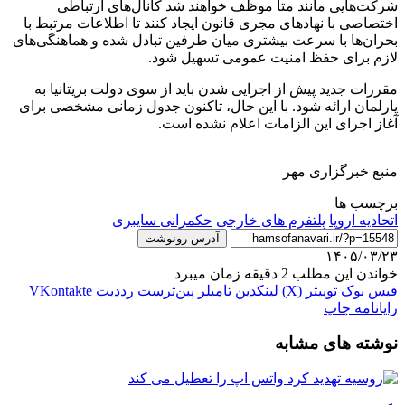
شرکت‌هایی مانند متا موظف خواهند شد کانال‌های ارتباطی
اختصاصی با نهادهای مجری قانون ایجاد کنند تا اطلاعات مرتبط با
بحران‌ها با سرعت بیشتری میان طرفین تبادل شده و هماهنگی‌های
لازم برای حفظ امنیت عمومی تسهیل شود.
مقررات جدید پیش از اجرایی شدن باید از سوی دولت بریتانیا به
پارلمان ارائه شود. با این حال، تاکنون جدول زمانی مشخصی برای
آغاز اجرای این الزامات اعلام نشده است.
منبع خبرگزاری مهر
برچسب ها
اتحادیه اروپا
پلتفرم های خارجی
حکمرانی سایبری
آدرس رونوشت
۱۴۰۵/۰۳/۲۳
خواندن این مطلب 2 دقیقه زمان میبرد
فیس بوک
توییتر (X)
لینکدین
‫تامبلر
‫پین‌ترست
‫رددیت
‫VKontakte
رایانامه
چاپ
نوشته های مشابه