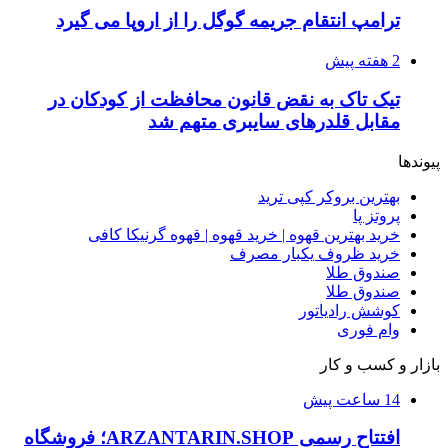
ترامپ انتقام جریمه گوگل را از اروپا می گیرد
2 هفته پیش
تیک تاک به نقض قانون محافظت از کودکان در
مقابل قلدرهای سایبری متهم شد
پیوندها
بهترین بروکر کپی ترید
پروتز پا
خرید بهترین قهوه | خرید قهوه | قهوه گرنیکا کافی
خرید ظروف یکبار مصرف
صندوق طلا
صندوق طلا
کوشش رادیاتور
وام فوری
بازار و کسب و کار
14 ساعت پیش
افتتاح رسمی ARZANTARIN.SHOP؛ فروشگاه