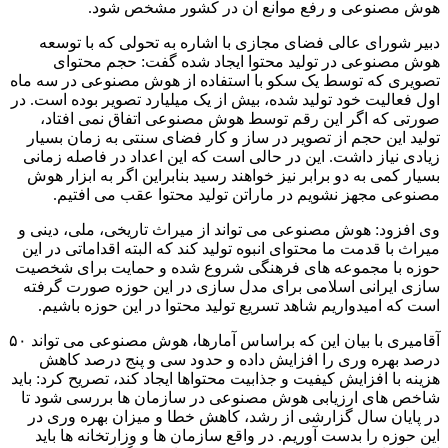
هوش مصنوعی و رفع موانع آن در کشور مشخص شود.
دبیر شورای عالی فضای مجازی با اشاره به تحولی که با توسعه
هوش مصنوعی در تولید محتوا ایجاد شده گفت: حجم محتوای
تصویری که توسط یک سکو با استفاده از هوش مصنوعی در سه ماه
اول فعالیت خود تولید شده، بیش از یک میلیارد تصویر بوده است. در
صورتی که اگر این رقم توسط هوش مصنوعی اتفاق نمی افتاد،
تولید این حجم از تصویر در ساز و کار فضای سنتی به زمان بسیار
زیادی نیاز داشت. این در حالی است که این اعداد در فاصله زمانی
بسیار کمی به دو برابر نیز خواهند رسید بنابراین اگر به ابزار هوش
مصنوعی مجهز نشویم در ماراتن تولید محتوا عقب می افتیم.
وی افزود: هوش مصنوعی می تواند از میراث تاریخی، ملی، دینی و
میراث با قدمت ما محتوای انبوه تولید کند که البته اقداماتی در این
حوزه با مجموعه های فرهنگی شروع شده و حمایت برای شخصیت
سازی ایرانی اسلامی برای مدل سازی در این حوزه صورت گرفته
است که امیدواریم شاهد تسریع تولید محتوا در این حوزه باشیم.
آقامیری با بیان این که براساس آمارها، هوش مصنوعی می تواند ۵۰
درصد بهره وری را افزایش داده و حدود سی و پنج درصد کاهش
هزینه با افزایش کیفیت و جذابیت محتواها ایجاد کند، تصریح کرد: باید
شاخص های ارزیابی هوش مصنوعی در سازمان ها بررسی شود تا
در پایان سال گزارشی از رشد، کاهش خطا و میزان بهره وری در
این حوزه را بدست آوریم. در واقع سازمان ها و وزارتخانه ها باید