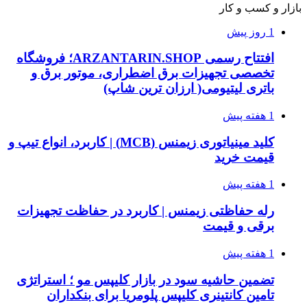
بازار و کسب و کار
1 روز پیش
افتتاح رسمی ARZANTARIN.SHOP؛ فروشگاه
تخصصی تجهیزات برق اضطراری، موتور برق و
باتری لیتیومی( ارزان ترین شاپ)
1 هفته پیش
کلید مینیاتوری زیمنس (MCB) | کاربرد، انواع تیپ و
قیمت خرید
1 هفته پیش
رله حفاظتی زیمنس | کاربرد در حفاظت تجهیزات
برقی و قیمت
1 هفته پیش
تضمین حاشیه سود در بازار کلیپس مو ؛ استراتژی
تامین کانتینری کلیپس پلومریا برای بنکداران