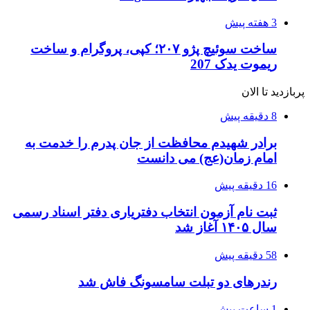
3 هفته پیش
ساخت سوئیچ پژو ۲۰۷؛ کپی، پروگرام و ساخت
ریموت یدک 207
پربازدید تا الان
8 دقیقه پیش
برادر شهیدم محافظت از جان پدرم را خدمت به
امام زمان(عج) می دانست
16 دقیقه پیش
ثبت نام آزمون انتخاب دفتریاری دفتر اسناد رسمی
سال ۱۴۰۵ آغاز شد
58 دقیقه پیش
رندرهای دو تبلت سامسونگ فاش شد
1 ساعت پیش