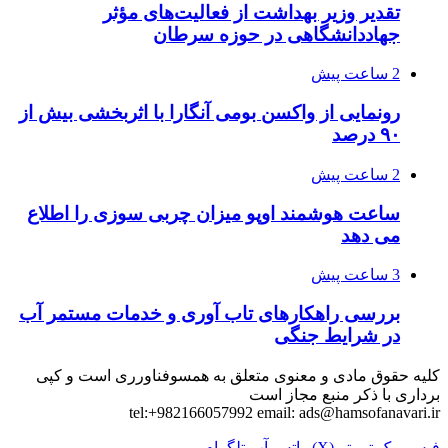
تقدیر وزیر بهداشت از فعالیت‌های مؤثر
جهاددانشگاهی در حوزه سرطان
2 ساعت پیش
رونمایی از واکسن بومی آنگارا با اثربخشی بیش از
۹۰ درصد
2 ساعت پیش
ساعت هوشمند اوپو میزان چربی سوزی را اطلاع
می دهد
3 ساعت پیش
بررسی راهکارهای تاب آوری و خدمات مستمر آب
در شرایط جنگی
کلیه حقوق مادی و معنوی متعلق به همسوفناورری است و کپی
برداری با ذکر منبع مجاز است
tel:+982166057992 email:
ads@hamsofanavari.ir
فیس بوک
توییتر (X)
واتس آپ
تلگرام