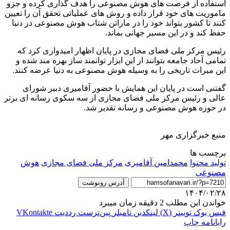
استفاده از فرصت های هوش مصنوعی را هدف گذاری کرده و جزو
ماموریت های خود قرار داده و روش های عملیاتی تحقق آن را تعیین
کنند تا کشور بتواند خود را در ماراتن شتاب هوش مصنوعی در دنیا
حفظ کند و در این مسیر جهانی بماند.
رئیس مرکز ملی فضای مجازی در پایان اظهار امیدواری کرد که
تمامی آحاد جامعه بتوانند از این ابزار توانمند ساز بهره مند شده و
این میراث تاریخی را به وسیله هوش مصنوعی به دنیا عرضه کنند.
گفتنی است در پایان این همایش با حضور آقامیری دبیر شورای
عالی و رئیس مرکز ملی فضای مجازی از سه سکوی رسانه ای برتر
در حوزه هوش مصنوعی و رسانه تقدیر شد.
منبع خبرگزاری مهر
برچسب ها
تولید محتوا
محمدامین آقامیری
مرکز ملی فضای مجازی
هوش
مصنوعی
آدرس رونوشت
۱۴۰۴/۰۲/۲۸
خواندن این مطلب 2 دقیقه زمان میبرد
فیس بوک
توییتر (X)
لینکدین
‫تامبلر
‫پین‌ترست
‫رددیت
‫VKontakte
رایانامه
چاپ