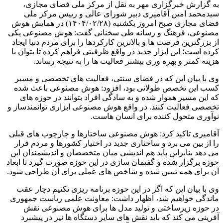
به گزارش خبرگزاری مهر به نقل از مرکز ملی فضای مجازی،
سیدمحمد امین آقامیری دبیر شورای عالی و رییس مرکز ملی
فضای مجازی صبح امروز یکشنبه (۱۴۰۴/۰۲/۲۸) در همایش هوش
مصنوعی، فرهنگ و رسانه طی سخنانی گفت: هوش مصنوعی یکی
از بزرگترین فرصت ها و بالاترین کارکردها را برای مردم دنیا ایجاد
کرده است؛ این ابزار جدید در واقع ظرفیتی فراهم کرده تا بتوان با
هزینه کمتر و بهره وری بیشتر فعالیت ها را به نتیجه رساند.
وی با بیان این که در فضای سنتی، فعالیت های تخصصی و مسیر
کسب این تخصص طولانی بود، افزود: هوش مصنوعی باعث شده
که این مسیر هموار شده و به سادگی افراد بتوانند در حوزه های
تخصصی فعالیت کنند. در واقع هوش مصنوعی ابزاری توانمندساز و
نوآوری متحول کننده برای انسان هاست.
آقامیری تاکید کرد: هوش مصنوعی ساختارها و چارچوب های قبلی
را از بین می برد و ساختاری جدید در اختیار کشورها و مردم قرار
می دهد بنابراین باید هم اندیشی میان متخصصان و اندیشمندان این
حوزه برگزار شده و گفتمان سازی در این حوزه صورت گیرد تا ابعاد
آن برای همه تبیین شده و شاخص های عملی برای آن طراحی شود.
وی با بیان این که اگر در این حوزه برنامه ریزی نکنیم دچار عقب
ماندگی خواهیم شد، اظهار داشت: معاونت علمی ریاست جمهوری
در حوزه زیرساختی و تولید مدل ها برای هوش مصنوعی نقش
آفرینی می کند که باید نقش های سایر دستگاه ها نیز در پیشبرد