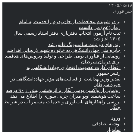
۱۴۰۵/۰۵/۱۸
خبر فوری
برادر شهیدم محافظت از جان پدرم را خدمت به امام
زمان(عج) می دانست
ثبت نام آزمون انتخاب دفتریاری دفتر اسناد رسمی سال
۱۴۰۵ آغاز شد
رندرهای دو تبلت سامسونگ فاش شد
جایزه ملی جهاددانشگاهی به خانواده شهید لاریجانی اهدا شد
رونمایی از فناوری بومی طراحی و تولید ویروس‌های هدفمند
برای درمان سرطان
اعطای کارت عضویت افتخاری جهاددانشگاهی به
رئیس‌جمهور
تقدیر وزیر بهداشت از فعالیت‌های مؤثر جهاددانشگاهی در
حوزه سرطان
رونمایی از واکسن بومی آنگارا با اثربخشی بیش از ۹۰ درصد
ساعت هوشمند اوپو میزان چربی سوزی را اطلاع می دهد
بررسی راهکارهای تاب آوری و خدمات مستمر آب در شرایط
جنگی
ورود
نوشته تصادفی
سایدبار