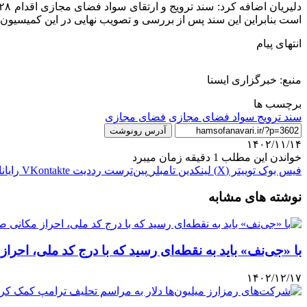
است بنابراین این سند پس از بررسی و تصویب نهایی در این کمیسیون، 
انتهای پیام
منبع: خبرگزاری ایسنا
برچسب ها
سند ترویج سواد فضای مجازی
فضای مجازی
آدرس رونوشت
۱۴۰۲/۱۱/۱۴
خواندن این مطلب 1 دقیقه زمان میبرد
فیس بوک
توییتر (X)
لینکدین
‫تامبلر
‫پین‌ترست
‫رددیت
‫VKontakte
رایان
نوشته های مشابه
با «جی‌نف» باید به نقطه‌ای رسید که با درج کد ملی، احرا
۱۴۰۲/۱۲/۱۷