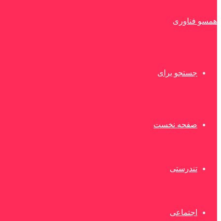
همسو فناوری
جستجو برای
صفحه نخست
تندرستی
اجتماعی