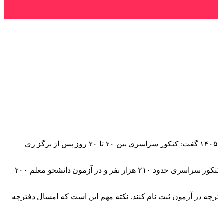
به گزارش خبرنگار مهر، رضا محمدی در برنامه تلویزیونی در خصوص شرایط برگزاری آزمون های کارشناسی ارشد و کنکور سراسری سال ۱۴۰۵ گفت: کنکور سراسری بین ۲۰ تا ۳۰ روز پس از برگزاری
وی افزود: ثبت نام آزمون سراسری سال ۱۴۰۵ از روز یکشنبه ۲۷ اردیبهشت آغاز شده و تا شنبه ۲ خرداد ادامه دارد. آخرین آمار ثبت نام در کنکور سراسری حدود ۲۱۰ هزار نفر و در آزمون دانشجو معلم ۲۰۰
 سنجش آموزش کشور به نشانی www.sanjesh.org مراجعه کنند و با مطالعه دفترچه در آزمون ثبت نام کنند. نکته مهم این است که امسال دفترچه