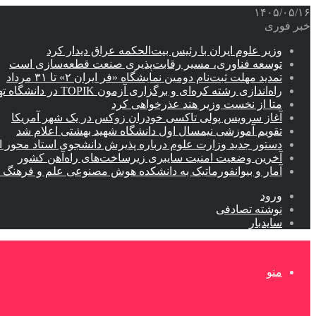
۱۴۰۵/۰۵/۱۶
خبر فوری
وزیر علوم ایران با رئیس بیت‌الحکمه عراق دیدار کرد
توسعه فناوری، مسیر رقابت‌پذیری صنعت قطعه‌سازی است
تمدید مهلت ثبت‌نام دومین نمایشگاه «فر ایران ۲» تا ۳۱ مرداد
راه‌اندازی رشته کره‌ای و برگزاری آزمون TOPIK در دانشگاه تهران
متا از نخست وزیر هند عذرخواهی کرد
آغاز سرویس پولی تاکسی خودران زوکس در یک شهر آمریکا
تقویم آموزشی نیمسال اول دانشگاه شهید بهشتی اعلام شد
دستور جدید وزارت علوم درباره پذیرش دانشجوی استاد محور اب
آخرین وضعیت امنیت سایبری زیرساخت‌های راه‌آهن کشور
آمار و بیوانفورماتیک به دانشکده هوش مصنوعی علم و فرهنگ 
ورود
نوشته تصادفی
سایدبار
منو