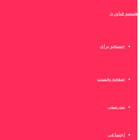
همسو فناوری
جستجو برای
صفحه نخست
تندرستی
اجتماعی