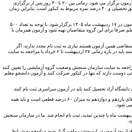
وی یادآور شد: همانطور که پیش از این وزیر علوم گفته است به محض فراهم شدن شرایط و اینکه داوطلبان در شرایط بدون استرس باشند آزمون برگزار می شود. زمانی بین ۲۰ تا ۳۰ روز پس از برگزاری
امتحانات نهایی، کنکور برگزار می شود. برنامه ریزی های مربوط به کنکور انجام شده است. نکته این است که ۶۰ درصد نمره مربوط به سوابق تحصیلی و ۴۰ درصد نمره مربوط به کنکور است. بنابراین زمان
محمدی درباره ثبت نام داوطلبان در آزمون دانشجو معلم سال ۱۴۰۵ گفت: ثبت نام در این آزمون پیش از این انجام شده بود و قرار بود این آزمون در ۱۷ ردیبهشت ماه ۱۴۰۵ برگزار شود. با توجه به تعداد ۵۰۰
م صرفا برای این گروه متقاضیان تهیه شود و آزمون همزمان با
قاضی همین آزمون هستند نیازی به ثبت نام مجدد ندارند. اگر
متقاضی هر دو آزمون (دانشجو معلم و سراسری) هستند باید در آزمون سراسری هم ثبت نام کنند. اگر متقاضی تغییر گروه آزمایشی خود هستند باید در بازه زمانی ۲۷ اردیبهشت تا ۲ خرداد با مراجعه به سایت
راجعه به سایت سازمان سنجش وضعیت گروه آزمایشی را تعیین کنند
رخی دوست دارند که تنها در کنکور شرکت کنند و آزمون دانشجو معلم
انشگاه آزاد تحصیل کنند باید در آزمون سراسری ثبت نام کنند.
محمدی درباره تاثیر سوابق تحصیلی و اهمیت آن خاطرنشان کرد: براساس مصوبه شورای عالی انقلاب فرهنگی سوابق تحصیلی دروس پایه های یازدهم و دوازدهم به میزان ۶۰ درصد قطعی است و باید همه
می شود.
ه برگزاری آزمون سمپاد گفت: برای اولین بار است که آزمون مدارس سمپاد توسط سازمان سنجش برگزار می شود. از ۸ تا ۱۳ اردیبهشت ماه با چندین تمدید، ثبت نام انجام شد. ما در سازمان سنجش
د.
 آزمون کارشناسی ارشد سال ۱۴۰۵ گفت: ثبت نام آزمون کارشناسی ارشد سال ۱۴۰۵ انجام شده و قرار بود آزمون در اردیبهشت ماه برگزار شود و باتوجه به شرایط