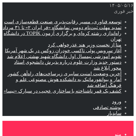
۱۴۰۵/۰۵/۱۶
خبر فوری
توسعه فناوری، مسیر رقابت‌پذیری صنعت قطعه‌سازی است
تمدید مهلت ثبت‌نام دومین نمایشگاه «فر ایران ۲» تا ۳۱ مرداد
راه‌اندازی رشته کره‌ای و برگزاری آزمون TOPIK در دانشگاه
تهران
متا از نخست وزیر هند عذرخواهی کرد
آغاز سرویس پولی تاکسی خودران زوکس در یک شهر آمریکا
تقویم آموزشی نیمسال اول دانشگاه شهید بهشتی اعلام شد
دستور جدید وزارت علوم درباره پذیرش دانشجوی استاد
محور ابلاغ شد
آخرین وضعیت امنیت سایبری زیرساخت‌های راه‌آهن کشور
آمار و بیوانفورماتیک به دانشکده هوش مصنوعی علم و
فرهنگ اضافه شد
کشف یک قمر ناشناخته با ساختاری عجیب در سیارک «نیسا»
ورود
نوشته تصادفی
سایدبار
منو