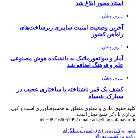
استاد محور ابلاغ شد
1 روز پیش
آخرین وضعیت امنیت سایبری زیرساخت‌های
راه‌آهن کشور
1 روز پیش
آمار و بیوانفورماتیک به دانشکده هوش مصنوعی
علم و فرهنگ اضافه شد
1 روز پیش
کشف یک قمر ناشناخته با ساختاری عجیب در
سیارک «نیسا»
کلیه حقوق مادی و معنوی متعلق به همسوفناورری است و کپی
برداری با ذکر منبع مجاز است
tel:+982166057992 email:
ads@hamsofanavari.ir
فیس بوک
توییتر (X)
واتس آپ
تلگرام
دکمه بازگشت به بالا