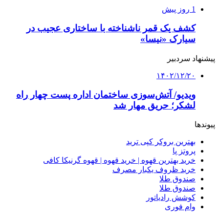
1 روز پیش
کشف یک قمر ناشناخته با ساختاری عجیب در
سیارک «نیسا»
پیشنهاد سردبیر
۱۴۰۲/۱۲/۲۰
ویدیو/ آتش‌سوزی ساختمان اداره پست چهار راه
لشکر؛ حریق مهار شد
پیوندها
بهترین بروکر کپی ترید
پروتز پا
خرید بهترین قهوه | خرید قهوه | قهوه گرنیکا کافی
خرید ظروف یکبار مصرف
صندوق طلا
صندوق طلا
کوشش رادیاتور
وام فوری