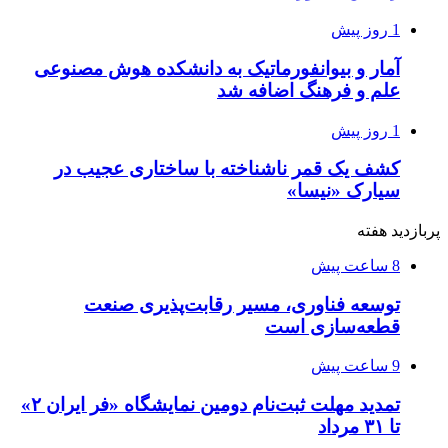
1 روز پیش
آمار و بیوانفورماتیک به دانشکده هوش مصنوعی
علم و فرهنگ اضافه شد
1 روز پیش
کشف یک قمر ناشناخته با ساختاری عجیب در
سیارک «نیسا»
پربازدید هفته
8 ساعت پیش
توسعه فناوری، مسیر رقابت‌پذیری صنعت
قطعه‌سازی است
9 ساعت پیش
تمدید مهلت ثبت‌نام دومین نمایشگاه «فر ایران ۲»
تا ۳۱ مرداد