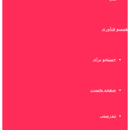
همسو فناوری
جستجو برای
صفحه نخست
تندرستی