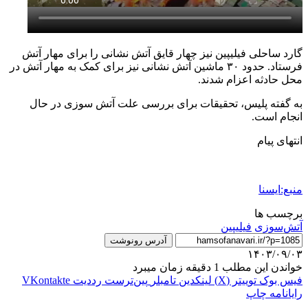
گارد ساحلی فیلیپین نیز چهار قایق آتش نشانی را برای مهار آتش
فرستاد. حدود ۳۰ ماشین آتش نشانی نیز برای کمک به مهار آتش در
محل حادثه اعزام شدند.
به گفته پلیس، تحقیقات برای بررسی علت آتش سوزی در حال
انجام است.
انتهای پیام
منبع:ایسنا
برچسب ها
آتش‌سوزی
فيليپين
آدرس رونوشت
۱۴۰۳/۰۹/۰۳
خواندن این مطلب 1 دقیقه زمان میبرد
فیس بوک
توییتر (X)
لینکدین
‫تامبلر
‫پین‌ترست
‫رددیت
‫VKontakte
رایانامه
چاپ